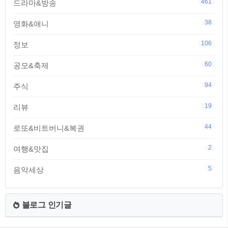
461
드라마&방송
38
영화&애니
106
정보
60
공모&축제
94
주식
19
리뷰
44
로또&비트버니&복권
2
여행&맛집
5
음악세상
블로그 인기글