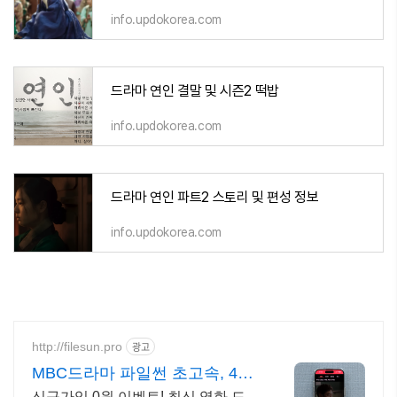
info.updokorea.com
드라마 연인 결말 및 시즌2 떡밥
info.updokorea.com
드라마 연인 파트2 스토리 및 편성 정보
info.updokorea.com
http://filesun.pro
광고
MBC드라마 파일썬 초고속, 4K
실시간 보기!
신규가입 0원 이벤트! 최신 영화,드