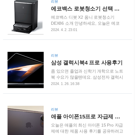
리뷰
게 될 거예요~ 사용감 평가: 손을 대지
날씨에 괴롭힐 필요가 없답니다! 스마
에코백스 로봇청소기 선택 이유 손안대고 집안 청소해요
않아도 열리는 편리함 미스랩 스마트박
트한 기능이 빛을 발하는 순간~이 제품
에코백스 디봇 X2 옴니 로봇청소기
스 자동센서 휴지통 30L COUPANG
의 또 다른 장점은..
DEX86 소개 안녕하세요, 오늘은 에코
www.coupang.com 제가 미스랩 스마트
백스 디봇 X2 옴니 로봇청소기 DEX86
박스 자동센서 휴지통 30L을 사용하면
2024. 4. 2. 23:01
을 소개해드릴게요. 이 제품은 최신 기
서 가장 인상깊었던 점은 바로 센서의
술을 활용하여 더욱 똑똑하고 효율적으
민감도였어요. 손을 대지 않아도 자동으
로 청소를 해주는 로봇청소기랍니다. 무
로 열리니까 정말 편리하더라구요! 요즘
선 리모컨으로 편리하게 사용할 수 있
같이 바쁜 일상 속에서 이런 작은 변화
리뷰
고, 강력한 흡입력으로 미세한 먼지까지
가 생활의 질을 높여주는 거 같아요~ 디
삼성 갤럭시북4 프로 사용후기
청소해준답니다! 사용해본 후기 에코백
자인 감성: 인테리어와 어우러진 완벽한
좀 있으면 졸업과 신학기 개학으로 노트
스 디봇 X2 옴니 로봇청소기 DEX86
조화 미스랩..
북 수요가 많을텐데요. 삼성전자 갤럭시
COUPANG www.coupang.com 제가 직
북4 프로 16인치 사용 후기를 적어볼까
접 사용해본 결과, 에코백스 디봇 X2 옴
2024. 1. 26. 16:38
합니다. 120Hz 고주사율 터치스크린 탑
니 로봇청소기 DEX86은 정말 신세계였
재 삼성전자 갤럭시북4 프로
어요. 우선 매일 바뀌는 스케줄에 맞춰
NT960XGK-K71A 16인치 인텔 울트라7
자동으로 청소를 시작해주는 기능이 정
영상편집 사무용 코딩용 대학생 고사양
말 편리했어요. 집에 들어서면 깨끗한
리뷰
COUPANG www.coupang.com 삼성전
바닥을 보며 기분이 확~ 좋아지더라구
애플 아이폰15프로 자급제 후기
자가 출시한 갤럭시북4 프로
요. 특징 및 장단점 DEX86의 특징 중 하
오늘은 애플의 최신 아이폰 15 Pro 자급
NT960XGK-K71A는 최신 버전의 운영
나는 바닥..
제에 대한 제품 사용 후기를 공유하려고
체제, 윈도우11을 자랑하고 있습니다.