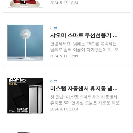
우는 집에서는 구명조끼가 필수인데, 구
로 인해 공간을 차지하지 않아 편리합니
2024. 5. 25. 18:34
명조끼 기능을 하면서도 튜브 역할을 하
다. 캐논 고속 양면 카드 신분증 북 문
는 아이윙크 넥튜브 부력 조끼 사용해본
서 스캐너
후기를 공유할게요. 아이윙크 넥튜브
COUPANGwww.coupang.com 성능과
부력 조끼
편의성 캐논 고속 양면 카드 신분증 북
리뷰
25kgCOUPANGwww.coupang.com 사
문서 스캐너
샤오미 스마트 무선선풍기 후기
용후기사용해본 결과, 아이윙크 넥튜브
COUPANGwww.coupang.com 이 제품
안녕하세요. 낮에는 25도를 육박하는
부력 조끼 80kg는 정말로 효과적이었어
은 기존 스캐너에 비해 월등한 성능을
날씨로 벌써 여름이 다가왔는데요. 오
요. 물속에서 자유롭게 움직일 수 있어
자랑합니다. 정확하..
늘은 새로운 선풍기를 소개해드릴게요~
서 수영을 할 때도 불편함 없이 편안하
2024. 5. 11. 17:09
바로 샤오미 스마트 BLDC 스탠딩 무선
게 움직일 수 있었어요~ 일반적인 수영
선풍기2 Pro PLDS03DM인데요. 이 제
용품과는 다르게 물 속에서 안정감을 주
품을 사용한 후기를 함께 공유할게
어서 무척 만족스러웠습니다. 디자인
요! 강력한 성능으로 시원함을 느껴보
과 착용감 아이윙크 넥튜브 부력 조끼
리뷰
세요! 샤오미 스마트 BLDC 스탠딩 무
25kgCOUPANGwww.coupang.com 디
미스랩 자동센서 휴지통 냄새차단 쓰레기통
선선풍기2 Pro
자인도 심플하면서도 세련되어 보였고,
첫 만남: 미스랩 스마트박스 자동센서
PLDS03DMCOUPANGwww.coupang.com
착용감도 매우 우수했습니다...
휴지통 30L 언박싱 오늘은 새로운 제품
가장 중요하게 생각하는 건 역시 성능이
을 만나기 위해 설레는 마음으로 "미스
겠죠? 샤오미 스마트 BLDC 스탠딩 무
2024. 4. 14. 21:04
랩 스마트박스 자동센서 휴지통 30L"을
선선풍기2 Pro PLDS03DM은 강력한
언박싱해봤어요. 박스를 열자마자 예쁜
풍량으로 한 번 사용해보면 중독될 수밖
디자인에 반가운 느낌이 들었답니다. 제
에 없어요. 집안 곳곳을 시원하게 만들
가 바로 이 제품과 소중한 시간을 보내
어주는 이 선풍기, 이젠 더 이상 무더운