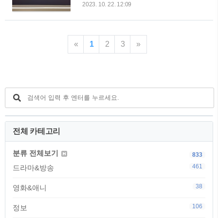
합니다. 아이폰 15 Pro 자급제의 성능은
이 제품을 사용하면서 윈도우11로 업그
2023. 10. 22. 12:09
어떨까요? Apple 정품 아이폰 15 Pro
레이드한 체험은 매우 만족스러웠습니
자급제 COUPANG www.coupang.com
다. 이전버전보다 더욱 향상된 사용감과
우선, 아이폰 15 Pro 자급제의 성능을
새롭게 디자인된 인터페이스는 사용자
얘기해볼게요. 이번 모델은 정말 놀라울
경험을 향상시켜 주었습니다. 이 제품은
«
1
2
3
»
만큼 빠릅니다! 멀티태스킹을 할 때도
또한 16인치 120Hz 고주사율 터치스크
버벅임 없이 부드럽게 작동되는 걸 확인
린을 채택하고 있어, 빠른 반응 속도와
할 수 있었어요. 게다가, 강력한 A15
선명한 화질을 ..
Bionic 칩과 함께 오랫동안 사용해도 발
열 문제가 거의 없다는 점도 매우 좋았
어요. 특히, 게임을 즐기는 분들께 강추
합니다! 화면과 디자인에 대해 알아볼까
요? Apple 정품 아이폰 15 Pro 자급제
COUPANG www.coupang.com 아이폰
전체 카테고리
15 Pro 자급제의 화면과 디자인..
분류 전체보기
833
461
드라마&방송
38
영화&애니
106
정보