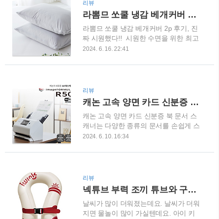
리뷰
었어요. 손에 쥔 순간, 소리내어 "와아~"
라뽐므 쏘쿨 냉감 베개커버 후기 진짜 시원했다
했죠. 진짜 너무 멋져서 기분이 좋아졌
라뽐므 쏘쿨 냉감 베개커버 2p 후기, 진
어요! 사용감은 최고 삼성전자 갤럭시
짜 시원했다!! 시원한 수면을 위한 최고
Z 폴드 6 자급제
의 베개커버! 라뽐므 쏘쿨 냉감 베개커
COUPANGwww.coupang.com 화면을
2024. 6. 16. 22:41
버 2pCOUPANGwww.coupang.com 안
펼치고 접는 재미, 그리고 작은 화면을
녕하세요, 오늘은 제가 최근에 사용해본
활용하는 즐거움까지! 갤럭시 Z 폴드 6
"라뽐므 쏘쿨 냉감 베개커버 2p"에 대한
의 사용감은 정말 최고였어요. 손에 착
솔직한 후기를 전해드리려고 해요. 이
갖혀서 익숙해진 순간부터는 다른 스마
리뷰
베개커버는 정말 시원하고 편안한 잠자
트폰으로는 만족할 수 없을 것 같아요.
캐논 고속 양면 카드 신분증 북 문서 스캐너 완벽한 문서 스캔을 위한 최고의 도구
리를 제공해주는 최고의 아이템이에
게다가 멋진 디스플레이에서 영상 시청
캐논 고속 양면 카드 신분증 북 문서 스
요. 진짜 시원함으로 깨끗한 수면 환경
은 더할 나위 ..
캐너는 다양한 종류의 문서를 손쉽게 스
을!여름이 다가오면서 더워지는 날씨에
캔할 수 있는 혁신적인 제품입니다. 이
힘겹게 잠을 청하는 분들! 이 베개커버
2024. 6. 10. 16:34
작은 기기 하나로 신분증, 명함, 책 등
가 참 좋아요. 얇지만 튼튼한 소재로 만
다양한 문서를 빠르고 정확하게 스캔할
들어져서 땀을 흡수해주고, 시원함이 오
수 있어 사용자들에게 큰 편리함을 제공
래 가요. 요즘 같은 계절엔 정말 필수템
합니다. 관련 내용 살펴보겠습니다. 디
이라고 생각해요~무엇보다도 피부에 부
리뷰
자인과 사이즈캐논 고속 양면 카드 신분
드럽고 순하다!제가 사용해본 다른 베개
넥튜브 부력 조끼 튜브와 구명조끼를 한방에 해결해요
증 북 문서 스캐너는 심플하고 세련된
커버들은 가볍게 닦으니 바로 변형되거
날씨가 많이 더워졌는데요. 날씨가 더워
디자인으로 사무실이나 가정에서도 자
든요ㅋㅋㅋ..
지면 물놀이 많이 가실텐데요. 아이 키
연스럽게 어울립니다. 또한 작은 사이즈