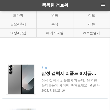
똑똑한 정보왕
드라마
영화
정보
공모&축제
주식
리뷰
여행&맛집
헤어스타일
AI로돈벌기
리뷰
삼성 갤럭시 Z 폴드 6 자급제 완벽한 폴더블폰의 세계
삼성 갤럭시 Z 폴드 6 자급제, 완벽한
폴더블폰의 세계에 빠져보세요. 관련 내
용 알아보겠습니다. 첫 만남은 반가웠어
2024. 7. 18. 23:16
요바로 시작부터 느껴지는 갤럭시 Z 폴
드 6의 매력! 박스를 열자마자 "와~" 했
어요. 풀면 바로 눈에 확 들어오는 이번
제품은 정말 독특하고 세련된 디자인이