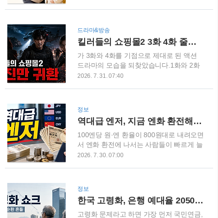
습니다.이번 글에서는 태풍 돌핀의 현재 위
부모가 퇴근할 때까지 이어지는 돌봄은 생
치와 예상경로, 폭염에 미치는 영향, 기온
각보다 많은 시간과 체력을 필요로 합니다.
이 40도 안팎으로 더 높아졌을 때 반드시
그동안 조부모의 손주 돌봄은 가족이 당연
드라마&방송
알아야 할 대처방법을 정리해 보겠습니다.
히 감당해야 하는 일처럼 여겨졌지만, 최근
킬러들의 쇼핑몰2 3화 4화 줄거리 결말 리뷰, 베일의 죽음과 정진만의 귀환
양산 41.4도, 국내 역대 최고기온 기록
에는 이러한 돌봄의 가치를 인정해 일정 금
2026년 7월 31일 오후 1시 40분경 경남 양
액을 지원하는 지방자치단체가 늘어나고
가 3화와 4화를 기점으로 제대로 된 액션
산의 ..
있습니다.특히 2026년에는 경기도 가족돌
드라마의 모습을 되찾았습니다.1화와 2화
봄수당 참여 지역이 26개 시·군으로 확대
가 새로운 인물과 바빌론의 움직임을 소개
2026. 7. 31. 07:40
되면서 조부모 돌봄수당 신청 대상과 지원
하는 과정이었다면, 이번 3화와 4화는 과거
금액을 알아보는 가정도 많아졌습니다.다
의 인연부터 현재의 전쟁까지 굵직한 사건
만 조부모 돌봄수당은 전국에서 동일하게
을 쉬지 않고 쏟아냈는데요.특히 큐와 정진
정보
지급하는 정부 수당이 아닙니다. 거주 지역
만의 과거, 우진의 진심, 소민혜의 강렬한
역대급 엔저, 지금 엔화 환전해도 될까? 올해 1.6조원 몰린 이유와 엔화 전망
에 따라 명칭과 아동 연령, 소득 기준, 신청
등장, 베일과 정진만의 재대결, 그리고 헬
기간이 다르기 때문에 반드시 해당 지역의
기를 타고 돌아온 정진만까지 시즌1 팬들
100엔당 원·엔 환율이 800원대로 내려오면
공고를 확인해야 합니다..
이 기다렸던 장면들이 연이어 등장했습니
서 엔화 환전에 나서는 사람들이 빠르게 늘
다. 디즈니+ 공식 정보에 따르면 시즌2 3화
고 있습니다.일본 여행을 준비하는 사람뿐
2026. 7. 30. 07:00
의 제목은 ‘과거는 과거, 지금은 지금’, 4화
아니라 엔화 가치가 다시 오를 것으로 기대
의 제목은 ‘기습’입니다. 작품은 총 8부작으
하고 미리 엔화를 사두려는 환테크 수요까
로 구성됐으며 2026년 7월 22일부터 매주
지 몰리는 모습인데요.특히 올해 들어 국내
정보
수요일 두 편씩 공개되고 있습니다. 킬러들
주요 은행에서 원화를 엔화로 환전한 금액
한국 고령화, 은행 예대율 2050년 23% 전망…경제 자금순환에 어떤 충격 올까
의 쇼핑몰2 3화, 큐와 정진만의 과거3화는
은 약 1조6000억원에 달한 것으로 나타났
과거 바빌론의 인질 구출 작전을 보여..
습니다.하지만 엔화가 많이 떨어졌다는 이
고령화 문제라고 하면 가장 먼저 국민연금,