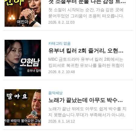
첫 소절부터 눈물 나는 감성 트로트 신곡 ‘여인아’｜가슴을 울리는 애절한 라이브
튜브에서 사랑앓이 듣기
https://www.youtube.com/watch?
첫 소절이 시작되는 순간, 가슴 깊은 곳에
v=EidvQm7waPk 떠난 뒤에야 알게 된 사
묻어두었던 그리움이 조용히 떠오릅니다.
랑의 깊이〈사랑앓이〉는 곁에 있을 때는
감성 트로트 신곡 ‘여인아’는 사랑했던 한
2026. 8. 2. 11:03
몰랐던 사랑의 소중함을 이별 후에 깨닫게
사람을 잊지 못하는 남자의 애절한 마음을
되는 이야기를 담고 있습니다.잊으려고 노
담은 노래입니다.세월이 흘러도 지워지지
력할수록 더욱 선명하게 떠오르는 얼굴, 시
않는 얼굴, 다시는 돌아갈 수 없다는 것을
카테고리 없음
간이 흘러도 끝나지 않는 그리움, 단 한 번
알면서도 놓지 못하는 사랑을 깊은 감성과
유부녀 킬러 2회 줄거리, 오현남 정체와 입사 이유…권태성 미스트 엔딩 원작 스포
만이라도 다시 돌아와 주기를 바라는 간절
절절한 목소리로 표현했습니다. 감성 트로
한 마음이 노래 전체에 진하게 녹아 있습니
트 신곡 ‘여인아’‘여인아’는 화려한 기교보
MBC 금토드라마 유부녀 킬러 2회에서는
다.옛사랑이..
다 진심이 느껴지는 목소리가 인상적인 곡
킹피셔로 복귀한 유보나를 둘러싼 위협이
입니다.조용하게 시작되는 도입부에서는
본격적으로 시작됐습니다.특히 두루미전자
2026. 8. 2. 10:48
쓸쓸한 그리움이 전해지고, 후렴으로 갈수
영업3팀에 새롭게 입사한 오현남의 정체가
록 참아왔던 감정이 한꺼번에 터져 나옵니
드러나면서 분위기가 완전히 달라졌는데
다.특히 가슴을 울리는 애절한 창법과 깊은
요. 유보나의 남편 권태성까지 위험에 빠지
음악세상
울림이 어우러져 한 편의 슬픈 사랑 이야기
며 2회 엔딩은 긴장감이 최고조에 달했습
노래가 끝났는데 아무도 박수치지 못했다… 눈물 나는 트로트 라이브 ‘가지말아요’
를 듣는 듯한 느낌을 줍니다. 잊지 못한 한
니다.방송 다음 날 공개된 시청률 자료에
사람을 향한 노래
따르면 유부녀 킬러 2회는 전국 가구 기준
노래가 끝난 뒤에도 아무도 쉽게 박수를 치
https://www.youtube.com..
8.0%, 순간 최고 시청률 10.6%를 기록하며
지 못했습니다.무대가 부족해서가 아니라,
상승세를 보였습니다. 이번 글에는 유부녀
노래가 남긴 감정과 여운이 너무 깊었기 때
2026. 8. 1. 14:12
킬러 2회 줄거리와 오현남 정체, 영업3팀
문입니다.조회수 10만 회를 넘어 많은 사람
입사 이유, 원작 웹툰 스포일러가 포함되어
의 마음을 울린 감성 트로트 라이브 ‘가지