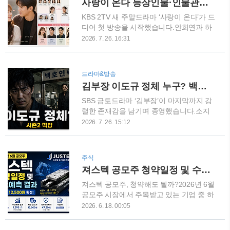
사랑이 온다 등장인물·인물관계도 총정리｜안희연 하석진 첫사랑부터 가족관계까지
원을 살펴보면 다음과 같습니다. 경남개발
강태주가 하정수의 시신을 직접 발견하는
공사 : 5명사무직 행정 7급 2명기술직 전산
장면은 다음 회를 기다릴 수밖에 없게 만든
KBS 2TV 새 주말드라마 ‘사랑이 온다’가 드
7급 1명기..
충격적인 엔딩이었습니다.지난 7월 26일
디어 첫 방송을 시작했습니다.안희연과 하
방송된 ‘결혼의 완성’ 8회는 전국 가구 기준
석진의 만남만으로도 방송 전부터 관심이
2026. 7. 26. 16:31
시청률 7.5%, 분당 최고 9.2%를 기록하며
높았는데요. 막상 뚜껑을 열어보니 단순한
자체 최고 시청률을 새롭게 썼습니다. 그렇
로맨스 드라마라기보다 첫사랑, 가족의 상
다면 고동찬은 과연 어디까지 연결돼 있는
처, 재혼가정, 형제자매 갈등이 촘촘하게
드라마&방송
걸까요? 결혼의 완성 8회, 납치 사건보다
얽힌 정통 KBS 주말 가족극에 가까웠습니
김부장 이도규 정체 누구? 백호인력소와 시즌2 떡밥 총정리
더 무서운 비밀이 있었다8회에서 가장 중
다.특히 등장인물이 많다 보니 “누가 누구
요한 변화는 강태주의 시선이 김경애와 노
의 가족이지?”, “장서현과 한규림은 무슨
SBS 금토드라마 ‘김부장’이 마지막까지 강
만..
관계지?” 하고 헷갈릴 수 있습니다.그래서
렬한 존재감을 남기며 종영했습니다.소지
오늘은 사랑이 온다 등장인물과 인물관계
섭을 중심으로 최대훈, 윤경호 등이 보여준
2026. 7. 26. 15:12
도, 줄거리, 몇부작, 방송시간, 첫 방송 시청
액션과 부성애가 큰 호응을 얻었는데요. 특
률까지 한 번에 정리해보겠습니다. 사랑이
히 최종회에서 갑자기 등장한 ‘이도규’와
온다 기본정보‘사랑이 온다’는 깨진 가족의
‘백호인력소’가 새로운 관심사로 떠올랐습
주식
파편을 다시 맞춰가며 세상에서 가장 따뜻
니다.김부장의 이야기가 모두 끝나는가 싶
져스텍 공모주 청약일정 및 수요예측 결과 총정리｜공모가 12,500원 확정
한 인생의 한 상을 차려가는 두 남녀의 이
었던 순간, 새로운 인물 이도규가 등장하면
야기를 그린 ‘패밀리 레시피 드라마’입니다.
서 분위기가 완전히 달라졌기 때문입니다.
져스텍 공모주, 청약해도 될까?2026년 6월
..
더욱 흥미로운 점은 이도규가 단순히 시즌
공모주 시장에서 주목받고 있는 기업 중 하
2를 위해 새로 만든 인물이 아니라 원작 웹
나가 바로 져스텍입니다.져스텍은 초정밀
2026. 6. 18. 00:05
툰과 박태준 유니버스에서 상당히 중요한
모션제어 기술을 기반으로 반도체, 디스플
위치를 차지하는 캐릭터라는 사실입니다.
레이, 로봇, 우주항공 분야에 필요한 핵심