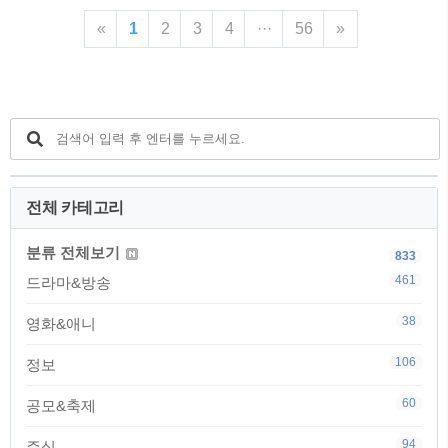
그렇다면 김부장 마지막회에 등장한 이도
부품과 시스템을 공급하는 기업입니다. 특
«
1
규는 도대체 누구일까요?백호인력소의 정
2
3
4
···
56
»
히 최근에는 HBM, 첨단 반도체 패키징, 우
체부터 김부장 시즌2 가능성까지 하나씩
주항공 관련 성장성이 부각되면서 기관투
살펴보겠습니다. 김부장 최종회 시청률
자자 수요예측에서도 좋은 결과를 기록했
23.0%…순간 최고 27.1%먼저..
습니다.이번 글에서는 져스텍 공모주 청약
일정, 수요예측 결과, 확정 공모가, 의무보
유확약, 투자 포인트와 주의할 점까지 한
번에 정리해보겠습니다. 져스텍은 어떤 회
사인가요?져스텍은 1999년 설립된 초정밀
모션제어 전문기업입니다.모션제어란 기계
전체 카테고리
나 장비의 움직임을 아주 정밀하게 제어하
는 기술을 말합니다. 져스텍은 리니어모터,
DD모터, 제어기..
분류 전체보기
833
461
드라마&방송
38
영화&애니
106
정보
60
공모&축제
94
주식