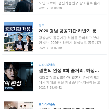
유만으로 지금이 무조건 저점이라고 판단
노인 의료비, 생산가능인구 감소를 떠올리
하기는 어렵습니다.일본은행의 금리 결정
게 됩니다.그런데 앞으로는 은행에 예금은
2026. 7. 30. 06:30
과 미국 달러 흐름, 국제유가 등 확인해야
쌓이지만 기업과 가계로 흘러가는 대출은
할 변수가 여전히 많기 때문입니다. 100엔
줄어드는 새로운 문제가 나타날 수 있습니
당 800원대, 엔화 환전 19개월 만에 최대
다.단순히 인구가 줄어드는 수준을 넘어 우
정보
2026년 7월 1일부터 27일까지 KB국민·신
리 경제의 자금순환 구조 자체가 바뀔 수
2026 경남 공공기관 하반기 통합채용 42명 선발! 원서접수·NCS 필기시험 일정 총정리
한·하나·우리·NH농협은행 등 5대 은행에
있다는 의미입니다. 국제통화기금(IMF)은
서 원화를 엔화로 환전한 규모는 315억엔
최근 발표한 연구에서 한국의 은행 예대율
경상남도 공공기관 취업을 준비하고 있다
으로 ..
이 2023년 96%에서 2050년 23%까지 낮
면 이번 2026년 하반기 경상남도 공공기관
아질 가능성을 제시했습니다. 은행 자산 가
통합채용을 눈여겨볼 필요가 있습니다.경
2026. 7. 28. 07:59
운데 대출이 차지하는 비중도 같은 기간
상남도가 도 산하 8개 공공기관에서 총 42
70%에서 46%로 떨어질 수 있다고 분석했
명의 정규직 임직원을 통합 선발합니다.경
습니다. 한국 고령화 속도, 예상보다 훨씬
남개발공사를 비롯해 경남신용보증재단,
드라마&방송
빠르다통계청에 따르면 2025년 우리나라
경남로봇랜드재단, 경상남도마산의료원 등
결혼의 완성 8회 줄거리, 하정수 사망 충격 엔딩…고동찬 불법 줄기세포 비밀까지
의 65세 이상 고령인구 비중은 전체 인구의
이 참여하며, 원서접수는 2026년 8월 18일
20.3%입니다. 국민 5명 가운데 1명이 6..
부터 8월 21일까지 진행됩니다. (경상남도
KBS 2TV 토일드라마 ‘결혼의 완성’이 8회
청)특히 이번 채용은 한 사람이 여러 기관
에서 제대로 판을 키웠습니다.처음에는 고
에 동시에 지원할 수 없기 때문에 어느 기
세윤의 납치 사건을 둘러싼 범인을 찾는 이
2026. 7. 28. 06:42
관과 직렬에 지원할 것인지 미리 결정하는
야기처럼 보였지만, 이제는 우리함께병원
것이 중요합니다. 2026 경남 공공기관 통
과 고동찬이 숨겨온 과거까지 연결되면서
합채용 총 42명이번 하반기 통합채용에는
단순 납치극을 넘어 거대한 비밀이 모습을
드라마&방송
총 8개 기관이 참여합니다.기관별 모집 인
드러내기 시작했는데요.특히 8회 마지막,