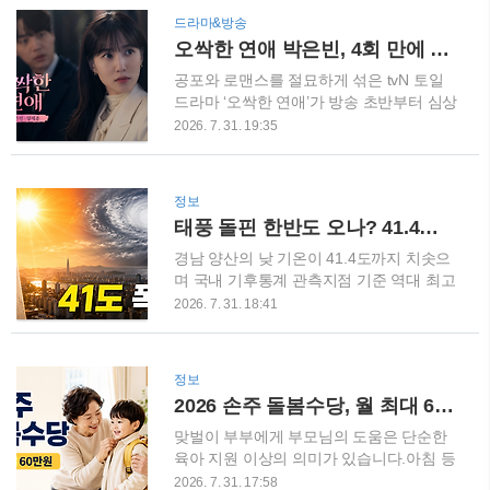
있습니다.황민호 저격 사건, 다시 움직이기
말아요’를 소개합니다. ▶ 영상 바로 보기
드라마&방송
시작한 킹피셔2회는 유보나가 저격한 황민
https://youtu.be/QqhkWbDWhf8?si=Cl0b-
오싹한 연애 박은빈, 4회 만에 시청률 5.8%…넷플릭스 글로벌 5위 오른 이유
호 사건을 수사하는 이동진의 모습으로 시
IBiBjpy6dfO 첫 소절부터 마음을 붙잡는 감
작됩니다.황민호는 만삭인 아내를 교통사
성 트로트‘가지말아요’는 화려한 기교보다
공포와 로맨스를 절묘하게 섞은 tvN 토일
고로 위장해 살..
진심 어린 목소리와 절제된 감정 표현이 돋
드라마 ‘오싹한 연애’가 방송 초반부터 심상
보이는 트로트 발라드입니다.조용하게 시
치 않은 상승세를 보여주고 있습니다.첫 방
2026. 7. 31. 19:35
작된 첫 소절은 노래가 진행될수록 점점 감
송 당시 3%로 출발했던 시청률은 4회에서
정을 끌어올립니다.떠나가는 사람을 붙잡
5.8%까지 치솟았고,넷플릭스 글로벌
고 싶은 간절한 마음이 애절한 멜로디와 만
TOP10 비영어 TV쇼 부문에서도 5위에 오
정보
나면서, 마치 자신의 이별 이야기를 듣는
르며 해외 시청자들의 관심까지 끌어냈습
태풍 돌핀 한반도 오나? 41.4도 폭염 더 심해질 때 꼭 알아야 할 대처법
듯한 깊은 몰입감을 전해줍니다. 숨소리까
니다. 특히 귀신을 보는 재벌 상속녀 천여
지 느껴지는 현장감 끝판왕 ..
리로 변신한 박은빈의 연기가 드라마의 중
경남 양산의 낮 기온이 41.4도까지 치솟으
심을 단단하게 잡아주고 있습니다. 평범한
며 국내 기후통계 관측지점 기준 역대 최고
로맨틱 코미디와는 조금 다른 분위기를 찾
기온을 기록했습니다.부산 금정구도 40도
2026. 7. 31. 18:41
고 있었다면 주목할 만한 작품입니다. 오싹
까지 오르는 등 남부지방을 중심으로 사람
한 연애 시청률, 4회 만에 자체 최고 기
의 체온보다 높은 기록적인 폭염이 이어지
록‘오싹한 연애’는 지난 7월 18일 3.0%의
고 있습니다.그런데 남쪽 먼바다에서는 제
정보
시청률로 출발했습니다.이후 2회 5.3%, 3
13호 태풍 ‘돌핀’이 초강력 태풍으로 발달
2026 손주 돌봄수당, 월 최대 60만원 받는 법｜신청대상·지원금액 총정리
회 4.4%, 4회 5.8%를 기록하며 방송 2주
해 북상하고 있습니다.태풍이 다가오면 폭
만에 자체 최고 시청률을 경신했습니다...
염이 끝날 것이라고 생각하기 쉽지만, 태풍
맞벌이 부부에게 부모님의 도움은 단순한
돌핀의 이동 경로에 따라 오히려 더 뜨겁고
육아 지원 이상의 의미가 있습니다.아침 등
습한 공기가 한반도로 유입될 가능성도 있
원 준비부터 어린이집 하원, 간식 챙기기,
2026. 7. 31. 17:58