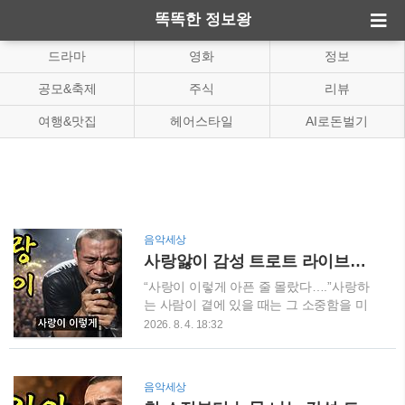
똑똑한 정보왕
드라마
영화
정보
공모&축제
주식
리뷰
여행&맛집
헤어스타일
AI로돈벌기
음악세상
사랑앓이 감성 트로트 라이브｜떠난 사랑이 떠오르는 눈물 나는 노래
“사랑이 이렇게 아픈 줄 몰랐다….”사랑하
는 사람이 곁에 있을 때는 그 소중함을 미
처 알지 못할 때가 있습니다. 떠난 뒤에야
2026. 8. 4. 18:32
빈자리를 느끼고, 뒤늦은 후회와 그리움에
가슴 아파하기도 합니다.오늘 소개할 노래
는 떠나간 사랑을 잊지 못하는 마음을 담은
음악세상
감성 트로트 **〈사랑앓이〉**입니다. ▶ 유