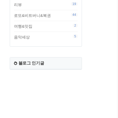
19
리뷰
44
로또&비트버니&복권
2
여행&맛집
5
음악세상
블로그 인기글