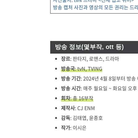
방송 캡처 사진과 영상의 모든 권리는 드라
방송 정보(몇부작, ott 등)
장르
: 판타지, 로맨스, 드라마
방송국
: tvN, TVING
방송 기간
: 2024년 4월 8일부터 방송
방송 시간
: 매주 월요일 ~ 화요일 오후 
회차
: 총 16부작
제작사
: CJ ENM
감독
: 김태엽, 윤종호
작가
: 이시은