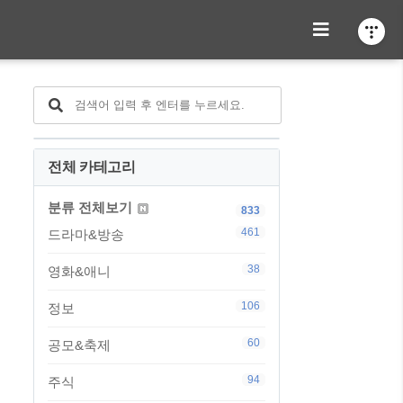
전체 카테고리
분류 전체보기
833
461
드라마&방송
38
영화&애니
106
정보
60
공모&축제
94
주식