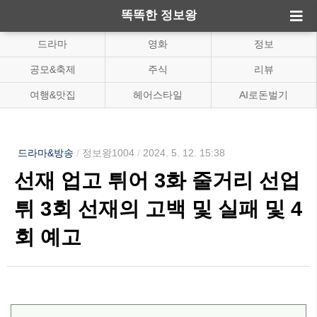
똑똑한 정보왕
드라마
영화
정보
공모&축제
주식
리뷰
여행&맛집
헤어스타일
AI로돈벌기
드라마&방송
/
정보왕1004
/
2024. 5. 12. 15:38
선재 업고 튀어 3화 줄거리 선업
튀 3회 선재의 고백 및 실패 및 4
회 예고