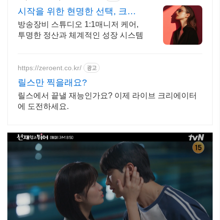
시작을 위한 현명한 선택, 크리
에이터, BJ 상시 모집
방송장비 스튜디오 1:1매니저 케어,
투명한 정산과 체계적인 성장 시스템
https://zeroent.co.kr/
광고
릴스만 찍을래요?
릴스에서 끝낼 재능인가요? 이제 라이브 크리에이터
에 도전하세요.