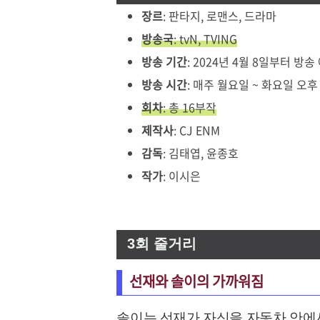
장르
: 판타지, 로맨스, 드라마
방송국
: tvN, TVING
방송 기간
: 2024년 4월 8일부터 방송
방송 시간
: 매주 월요일 ~ 화요일 오후 
회차
: 총 16부작
제작사
: CJ ENM
감독
: 김태엽, 윤종호
작가
: 이시은
3회 줄거리
선재와 솔이의 가까워짐
솔이는 선재가 자신을 자동차 안에