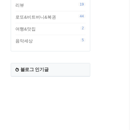
19
리뷰
44
로또&비트버니&복권
2
여행&맛집
5
음악세상
블로그 인기글