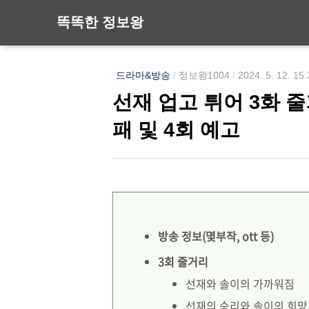
똑똑한 정보왕
드라마&방송
/
정보왕1004
/
2024. 5. 12. 15
선재 업고 튀어 3화 줄
패 및 4회 예고
방송 정보(몇부작, ott 등)
3회 줄거리
선재와 솔이의 가까워짐
선재의 승리와 솔이의 희망