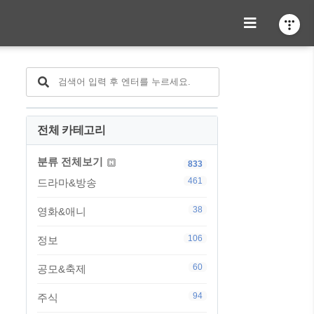
전체 카테고리
분류 전체보기
833
461
드라마&방송
38
영화&애니
106
정보
60
공모&축제
94
주식