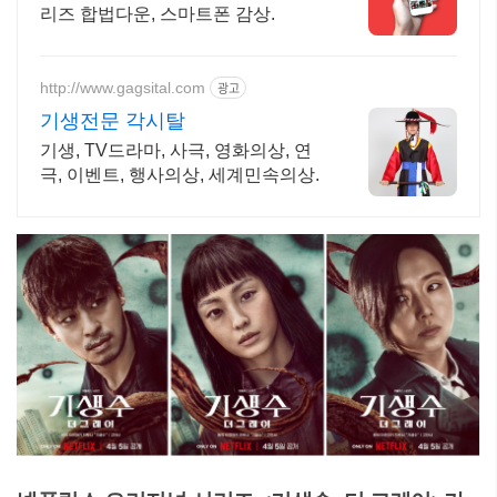
리즈 합법다운, 스마트폰 감상.
http://www.gagsital.com
광고
기생전문 각시탈
기생, TV드라마, 사극, 영화의상, 연
극, 이벤트, 행사의상, 세계민속의상.