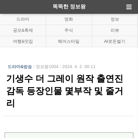
똑똑한 정보왕
드라마
영화
정보
공모&축제
주식
리뷰
여행&맛집
헤어스타일
AI로돈벌기
드라마&방송
/
정보왕1004
/
2024. 4. 2. 00:11
기생수 더 그레이 원작 출연진
감독 등장인물 몇부작 및 줄거
리