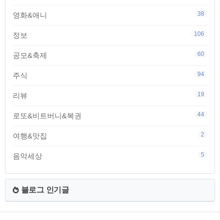
38
영화&애니
106
정보
60
공모&축제
94
주식
19
리뷰
44
로또&비트버니&복권
2
여행&맛집
5
음악세상
블로그 인기글