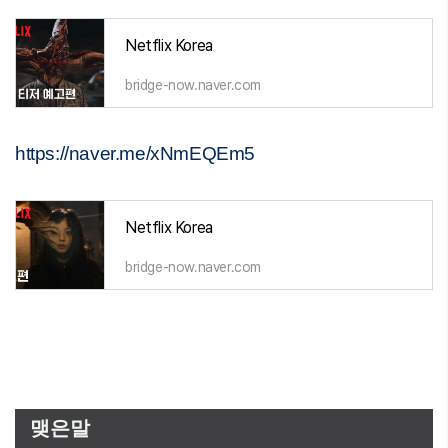
Netflix Korea
bridge-now.naver.com
https://naver.me/xNmEQEm5
Netflix Korea
bridge-now.naver.com
맺은말