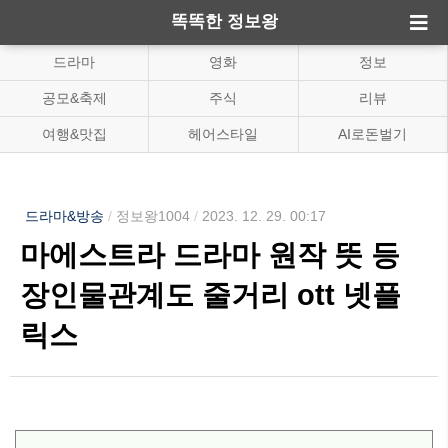
똑똑한 정보왕
드라마
영화
정보
공모&축제
주식
리뷰
여행&맛집
헤어스타일
AI로돈벌기
드라마&방송
/
정보왕1004
/
2023. 12. 29. 00:17
마에스트라 드라마 원작 뜻 등
장인물관계도 줄거리 ott 넷플
릭스