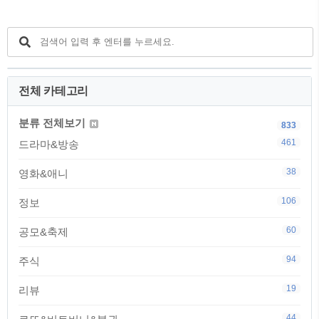
전체 카테고리
분류 전체보기
833
461
드라마&방송
38
영화&애니
106
정보
60
공모&축제
94
주식
19
리뷰
44