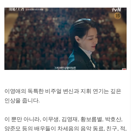
이영애의 독특한 비주얼 변신과 지휘 연기는 깊은
인상을 줍니다.
이 뿐만 아니라, 이무생, 김영재, 황보름별, 박호산,
양준모 등의 배우들이 차세음의 음악 동료, 친구, 적,