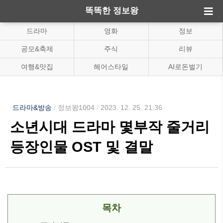
똑똑한 정보왕
드라마
영화
정보
공모&축제
주식
리뷰
여행&맛집
헤어스타일
AI로돈벌기
드라마&방송
/
정보왕1004
/
2023. 12. 25. 21:36
소년시대 드라마 몇부작 줄거리
등장인물 OST 및 결말
목차