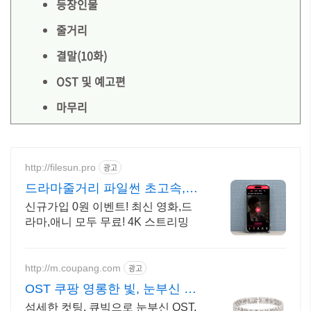
등장인물
줄거리
결말(10화)
OST 및 예고편
마무리
http://filesun.pro
광고
드라마줄거리 파일썬 초고속,
4K 실시간 보기!
신규가입 0원 이벤트! 최신 영화,드
라마,애니 모두 무료! 4K 스트리밍
http://m.coupang.com
광고
OST 쿠팡 영롱한 빛, 눈부신 반
짝임
섬세한 컷팅, 큐빅으로 눈부신 OST,