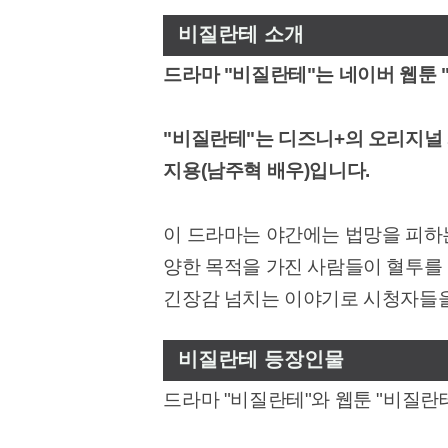
비질란테 소개
드라마 "비질란테"는 네이버 웹툰
"비질란테"는 디즈니+의 오리지널
지용(남주혁 배우)입니다.
이 드라마는 야간에는 법망을 피하
양한 목적을 가진 사람들이 혈투를
긴장감 넘치는 이야기로 시청자들을
비질란테 등장인물
드라마 "비질란테"와 웹툰 "비질란