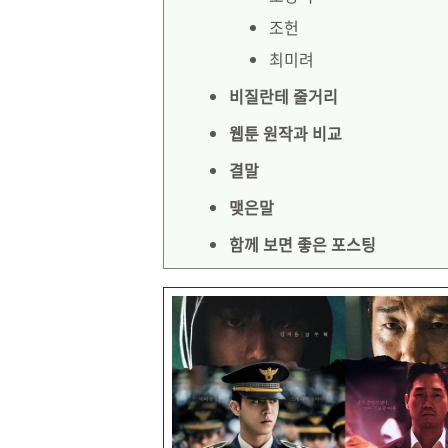
조헌
최미려
비질란테 줄거리
웹툰 원작과 비교
결말
맺은말
함께 보면 좋은 포스팅