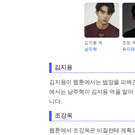
김지용
김지용이 웹툰에서는 법망을 피해간
에서는 남주혁이 김지용 역을 맡아
니다.
조강옥
웹툰에서 조강옥은 비질란테 계획의