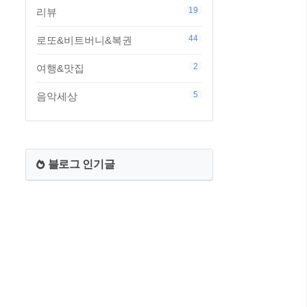
19
리뷰
44
로또&비트버니&복권
2
여행&맛집
5
음악세상
블로그 인기글