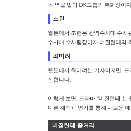
옥 역을 맡아 DK그룹의 부회장이
조헌
웹툰에서 조헌은 광역수사대 수사관
수사대 수사팀장이자 비질란테의 최
최미려
웹툰에서 최미려는 기자이지만, 드
장합니다.
이렇게 보면, 드라마 "비질란테"
다른 해석과 연기를 통해 새로운 
비질란테 줄거리