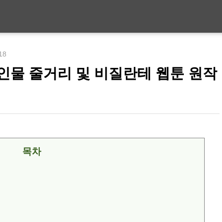
:18
인물 줄거리 및 비질란테 웹툰 원작
목차