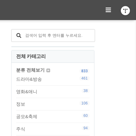
전체 카테고리
분류 전체보기
833
461
드라마&방송
38
영화&애니
106
정보
60
공모&축제
94
주식