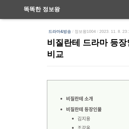
똑똑한 정보왕
드라마&방송
/
정보왕1004
/
2023. 11. 8. 23
비질란테 드라마 등장
비교
비질란테 소개
비질란테 등장인물
김지용
조강옥