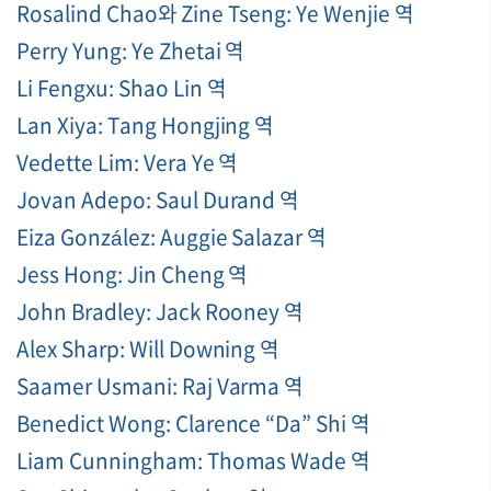
Rosalind Chao와 Zine Tseng: Ye Wenjie 역
Perry Yung: Ye Zhetai 역
Li Fengxu: Shao Lin 역
Lan Xiya: Tang Hongjing 역
Vedette Lim: Vera Ye 역
Jovan Adepo: Saul Durand 역
Eiza González: Auggie Salazar 역
Jess Hong: Jin Cheng 역
John Bradley: Jack Rooney 역
Alex Sharp: Will Downing 역
Saamer Usmani: Raj Varma 역
Benedict Wong: Clarence “Da” Shi 역
Liam Cunningham: Thomas Wade 역