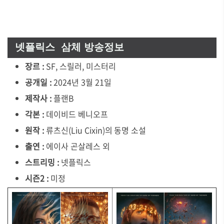
넷플릭스 삼체 방송정보
장르 :
SF, 스릴러, 미스터리
공개일 :
2024년 3월 21일
제작사 :
플랜B
각본 :
데이비드 베니오프
원작 :
류츠신(Liu Cixin)의 동명 소설
출연 :
에이사 곤살레스 외
스트리밍 :
넷플릭스
시즌2 :
미정