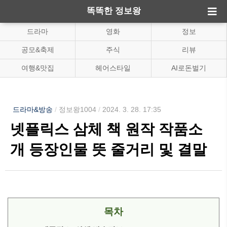
똑똑한 정보왕
드라마
영화
정보
공모&축제
주식
리뷰
여행&맛집
헤어스타일
AI로돈벌기
드라마&방송
/
정보왕1004
/
2024. 3. 28. 17:35
넷플릭스 삼체 책 원작 작품소
개 등장인물 뜻 줄거리 및 결말
목차