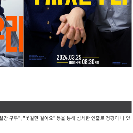
"빨강 구두", "꽃길만 걸어요" 등을 통해 섬세한 연출로 정평이 나 있