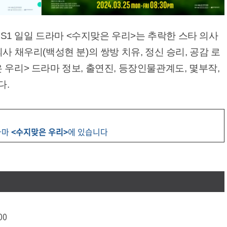
KBS1 일일 드라마 <수지맞은 우리>는 추락한 스타 의사
사 채우리(백성현 분)의 쌍방 치유, 정신 승리, 공감 로
 우리> 드라마 정보, 출연진, 등장인물관계도, 몇부작,
다.
라마
<수지맞은 우리>
에 있습니다
00