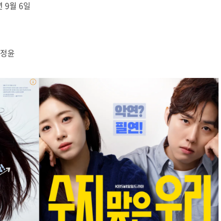
년 9월 6일
신정윤