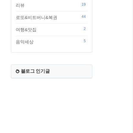
19
리뷰
44
로또&비트버니&복권
2
여행&맛집
5
음악세상
블로그 인기글