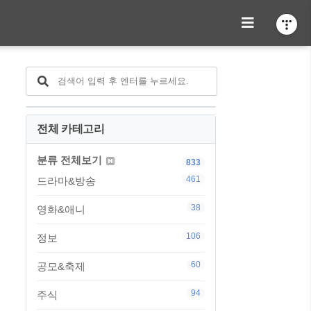
전체 카테고리
분류 전체보기
833
461
드라마&방송
38
영화&애니
106
정보
60
공모&축제
94
주식