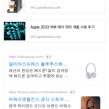
info.updokorea.com
Apple 2023 맥북 에어 15의 제품 사용 후기
info.updokorea.com
https://aliexpress.com/
광고
알리익스프레스 블루투스헤드
셋 알리에서 찾는 헤드폰
패션의 완성은 헤드폰! 알리 검색창
에 헤드폰 검색하고 취향에 맞는 상
품 골라보세요
https://brand.naver.com/bowerswilkins
광고
바워스앤윌킨스 공식 스토어 하
이엔드 명품 오디오
영국 하이엔드 오디오 브랜드 바워스