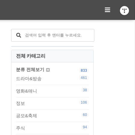
전체 카테고리
분류 전체보기
833
461
드라마&방송
38
영화&애니
106
정보
60
공모&축제
94
주식