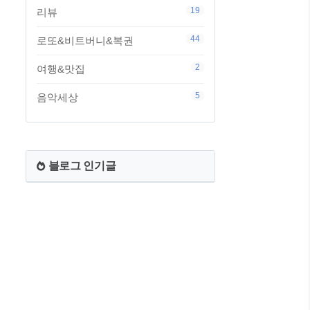
19
리뷰
44
로또&비트버니&복권
2
여행&맛집
5
음악세상
블로그 인기글