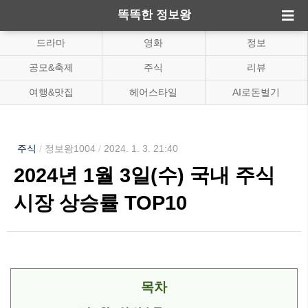
똑똑한 정보왕
드라마
영화
정보
공모&축제
주식
리뷰
여행&맛집
헤어스타일
AI로돈벌기
주식
/
정보왕1004
/
2024. 1. 3. 21:40
2024년 1월 3일(수) 국내 주식
시장 상승률 TOP10
목차