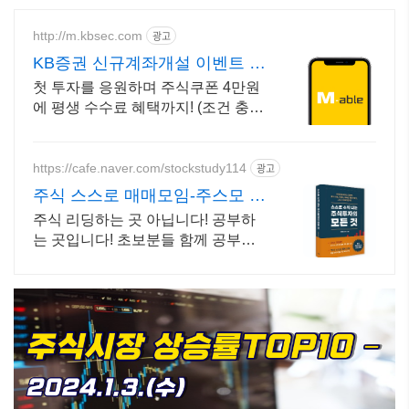
http://m.kbsec.com
광고
KB증권 신규계좌개설 이벤트 국
내주식쿠폰 최대 5만원
첫 투자를 응원하며 주식쿠폰 4만원
에 평생 수수료 혜택까지! (조건 충족
시) Young 고객님은 국내주식쿠폰 5
만원! (1986년 이후 출생)
https://cafe.naver.com/stockstudy114
광고
주식 스스로 매매모임-주스모 스
스로 공부법을 배웁니다 !
주식 리딩하는 곳 아닙니다! 공부하
는 곳입니다! 초보분들 함께 공부하
시지요 !