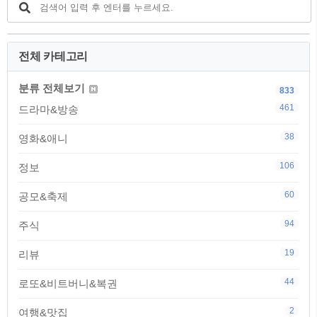
전체 카테고리
분류 전체보기
833
461
드라마&방송
38
영화&애니
106
정보
60
공모&축제
94
주식
19
리뷰
44
로또&비트버니&복권
2
여행&맛집