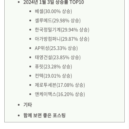
2024년 1월 3일 상승률 TOP10
베셀(30.00% 상승)
셀루메드(29.98% 상승)
한국정밀기계(29.94% 상승)
아가방컴퍼니(29.87% 상승)
AP위성(25.33% 상승)
태영건설(23.85% 상승)
퓨릿(23.28% 상승)
컨텍(19.01% 상승)
제로투세븐(17.08% 상승)
앤케이맥스(16.20% 상승)
기타
함께 보면 좋은 포스팅