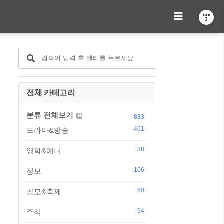
전체 카테고리
분류 전체보기
833
461
드라마&방송
38
영화&애니
106
정보
60
공모&축제
94
주식