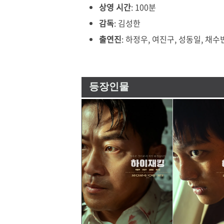
상영 시간
: 100분
감독
: 김성한
출연진
: 하정우, 여진구, 성동일, 채수
등장인물