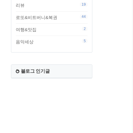
19
리뷰
44
로또&비트버니&복권
2
여행&맛집
5
음악세상
블로그 인기글