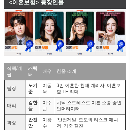
<이혼보험> 등장인물
직책/계
캐릭
배우
한줄 소개
급
터
노기
이동
3번 이혼한 천재 계리사, 이혼보
팀장
준
욱
험 TF 리더
강한
이주
시댁 스트레스로 이혼 소송 중인
대리
들
빈
언더라이터
안전
이광
‘안전제일’ 모토의 리스크 매니
과장
만
수
저, 기준 절친