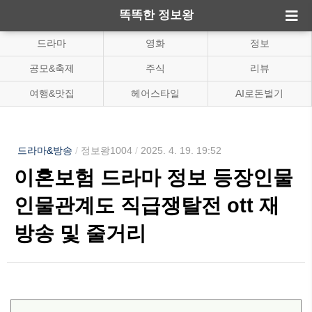
똑똑한 정보왕
드라마
영화
정보
공모&축제
주식
리뷰
여행&맛집
헤어스타일
AI로돈벌기
드라마&방송
/
정보왕1004
/
2025. 4. 19. 19:52
이혼보험 드라마 정보 등장인물
인물관계도 직급쟁탈전 ott 재
방송 및 줄거리