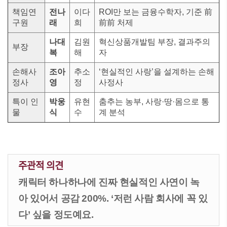
책임연
전나
이다
ROI만 보는 금융수학자, 기준 前
구원
래
희
前前 처제
나대
김원
혁신상품개발팀 부장, 결과주의
부장
복
해
자
손해사
조아
추소
‘현실적인 사랑’을 설계하는 손해
정사
영
정
사정사
특이 인
박웅
유현
춤추는 농부, 사랑·땅·몸으로 통
물
식
수
계 분석
주관적 의견
캐릭터 하나하나에 진짜 현실적인 사연이 녹
아 있어서 공감 200%. ‘저런 사람 회사에 꼭 있
다’ 싶을 정도예요.