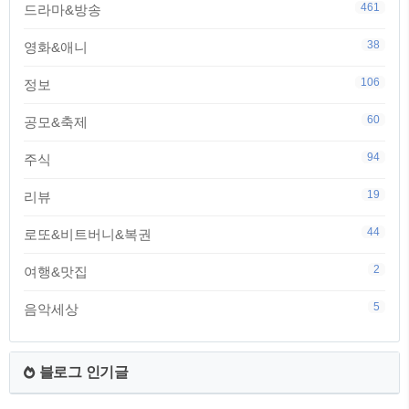
461
드라마&방송
38
영화&애니
106
정보
60
공모&축제
94
주식
19
리뷰
44
로또&비트버니&복권
2
여행&맛집
5
음악세상
블로그 인기글