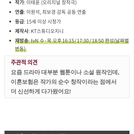
작가
: 이태윤 (오리지널 창작극)
연출
: 이원석, 최보경 감독 공동 연출
등급
: 15세 이상 시청가
제작사
: KT스튜디오지니
재방송
: tvN 수·목 오후 16:15 / 17:30 / 18:50 편성(날짜별
변동)
주관적 의견
요즘 드라마 대부분 웹툰이나 소설 원작인데,
이혼보험은 작가의 순수 창작이라는 점에서
더 신선하게 다가왔어요!