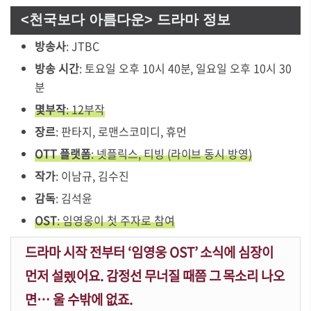
<천국보다 아름다운> 드라마 정보
방송사
: JTBC
방송 시간
: 토요일 오후 10시 40분, 일요일 오후 10시 30
분
몇부작
: 12부작
장르
: 판타지, 로맨스코미디, 휴먼
OTT 플랫폼
: 넷플릭스, 티빙 (라이브 동시 방영)
작가
: 이남규, 김수진
감독
: 김석윤
OST
: 임영웅이 첫 주자로 참여
드라마 시작 전부터 ‘임영웅 OST’ 소식에 심장이
먼저 설렜어요. 감정선 무너질 때쯤 그 목소리 나오
면… 울 수밖에 없죠.