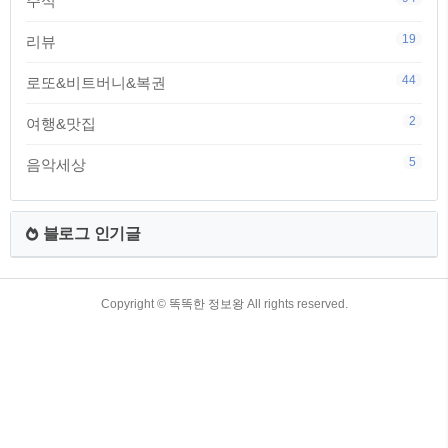
주식
19
리뷰
44
로또&비트버니&복권
2
여행&맛집
5
음악세상
블로그 인기글
TistoryWhaleSkin3.4
Copyright ©
똑똑한 정보왕
All rights reserved.