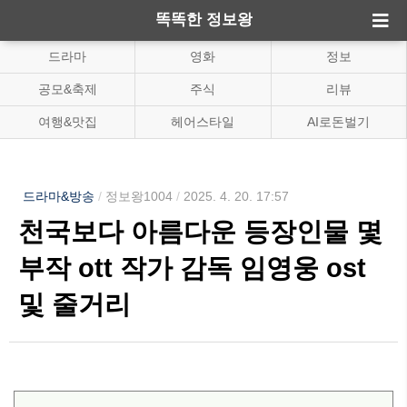
똑똑한 정보왕
드라마
영화
정보
공모&축제
주식
리뷰
여행&맛집
헤어스타일
AI로돈벌기
드라마&방송
/
정보왕1004
/
2025. 4. 20. 17:57
천국보다 아름다운 등장인물 몇
부작 ott 작가 감독 임영웅 ost
및 줄거리