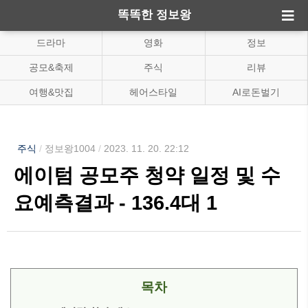
똑똑한 정보왕
드라마
영화
정보
공모&축제
주식
리뷰
여행&맛집
헤어스타일
AI로돈벌기
주식
/
정보왕1004
/
2023. 11. 20. 22:12
에이텀 공모주 청약 일정 및 수
요예측결과 - 136.4대 1
목차