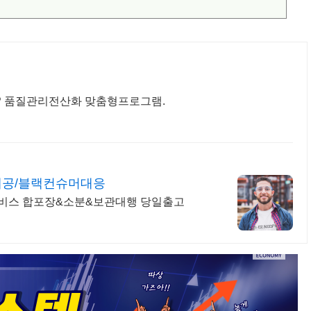
 ERP 품질관리전산화 맞춤형프로그램.
상제공/블랙컨슈머대응
서비스 합포장&소분&보관대행 당일출고