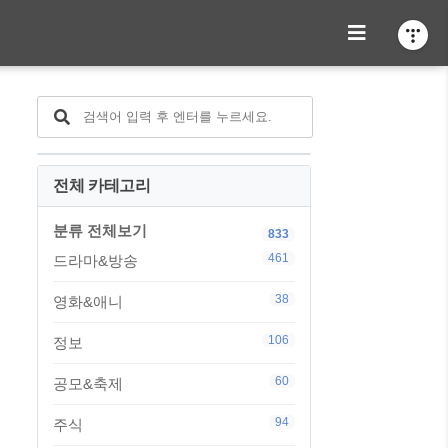
전체 카테고리
분류 전체보기
833
461
드라마&방송
38
영화&애니
106
정보
60
공모&축제
94
주식