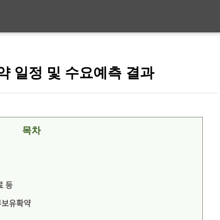
약 일정 및 수요예측 결과
목차
료 등
무보유확약