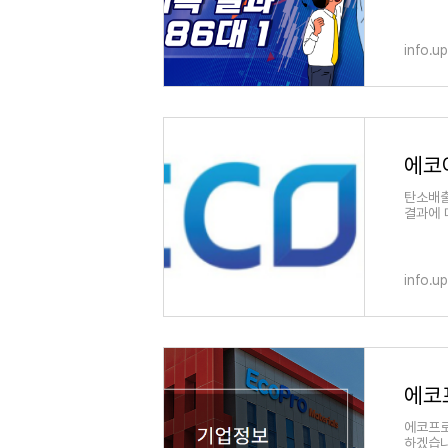
info.u
탄소배출
결과에 
된 기업
info.u
에코프로
하겠습니