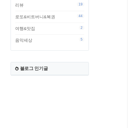
19
리뷰
44
로또&비트버니&복권
2
여행&맛집
5
음악세상
블로그 인기글