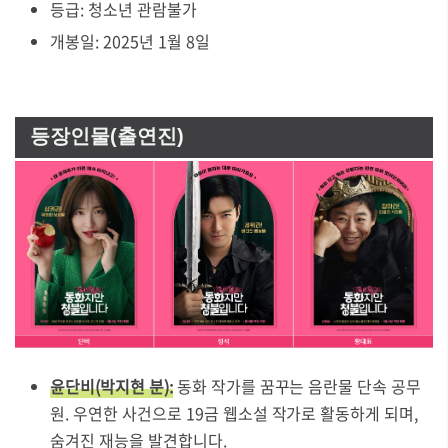
등급: 청소년 관람불가
개봉일: 2025년 1월 8일
등장인물(출연진)
윤단비(박지현 분):
동화 작가를 꿈꾸는 음란물 단속 공무
원. 우연한 사건으로 19금 웹소설 작가로 활동하게 되며,
숨겨진 재능을 발견합니다.