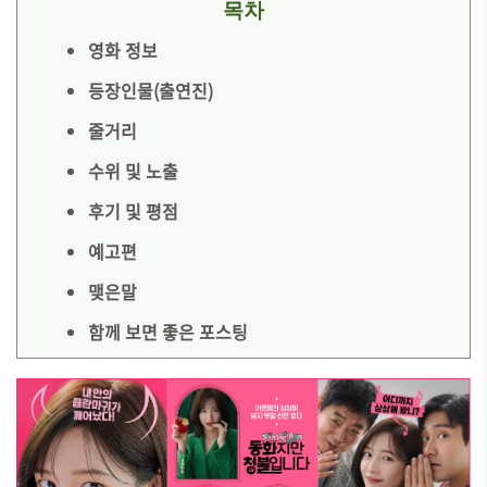
목차
영화 정보
등장인물(출연진)
줄거리
수위 및 노출
후기 및 평점
예고편
맺은말
함께 보면 좋은 포스팅