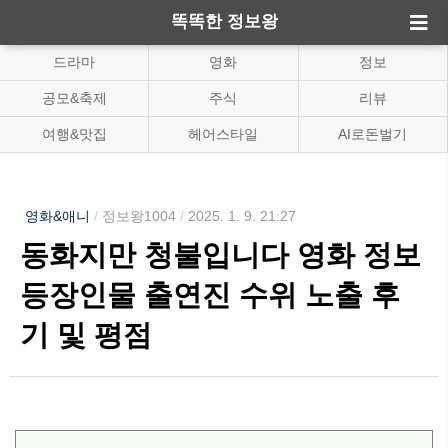
똑똑한 정보왕
드라마
영화
정보
공모&축제
주식
리뷰
여행&맛집
헤어스타일
AI로돈벌기
영화&애니
/
정보왕1004
/
2025. 1. 9. 21:27
동화지만 청불입니다 영화 정보
등장인물 출연진 수위 노출 후
기 및 평점