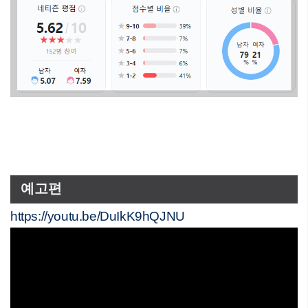
예고편
https://youtu.be/DuIkK9hQJNU