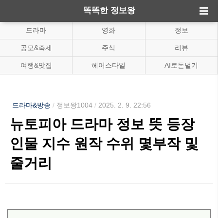
똑똑한 정보왕
드라마
영화
정보
공모&축제
주식
리뷰
여행&맛집
헤어스타일
AI로돈벌기
드라마&방송
/
정보왕1004
/
2025. 2. 9. 22:56
뉴토피아 드라마 정보 뜻 등장
인물 지수 원작 수위 몇부작 및
줄거리