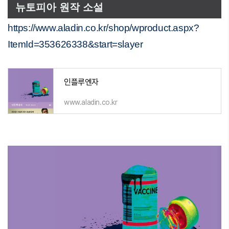
뉴토피아 원작 소설
https://www.aladin.co.kr/shop/wproduct.aspx?
ItemId=353626338&start=slayer
인플루엔자
www.aladin.co.kr