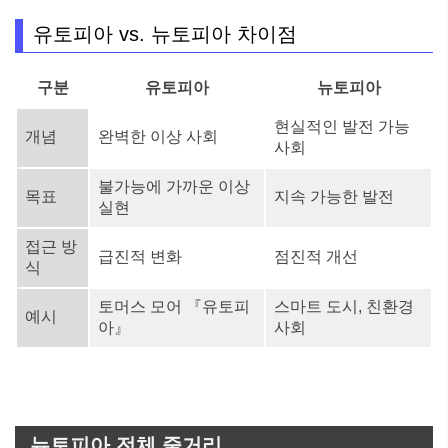
유토피아 vs. 뉴토피아 차이점
구분
유토피아
뉴토피아
현실적인 발전 가능
개념
완벽한 이상 사회
사회
불가능에 가까운 이상
목표
지속 가능한 발전
실현
접근 방
급진적 변화
점진적 개선
식
토머스 모어 『유토피
스마트 도시, 친환경
예시
아』
사회
뉴토피아 전체 줄거리