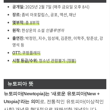
공개일:
2025년 2월 7일 (매주 금요일 오후 8시)
장르:
좀비 아포칼립스, 공포, 액션, 재난
몇부작:
총 8부작
원작:
한상운의 소설
인플루엔자
출연진:
박정민, 지수, 임성재, 김준한, 이학주, 탕준상, 강
영석 등
OTT:
쿠팡플레이
시청 등급/수위:
청소년 관람불가 (청불)
뉴토피아 뜻
뉴토피아(Newtopia)는 '새로운 유토피아(New +
Utopia)'라는 의미
로, 전통적인 유토피아(이상적인
사회) 개념을 현대적으로 재해석한 개념입니다.