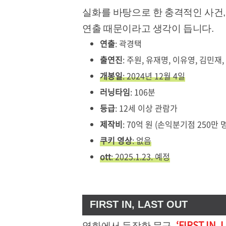
실화를 바탕으로 한 충격적인 사건,
연출 때문이라고 생각이 듭니다.
연출
: 곽경택
출연진
: 주원, 유재명, 이유영, 김민재
개봉일
: 2024년 12월 4일
러닝타임
: 106분
등급
: 12세 이상 관람가
제작비
: 70억 원 (손익분기점 250만 명
쿠키 영상
: 없음
ott
: 2025.1.23. 예정
FIRST IN, LAST OUT
‘FIRST IN,
영화에서 등장한 문구,