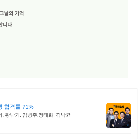
 그날의 기억
사합니다
 합격률 71%
, 황남기, 임병주,정태화, 김남균