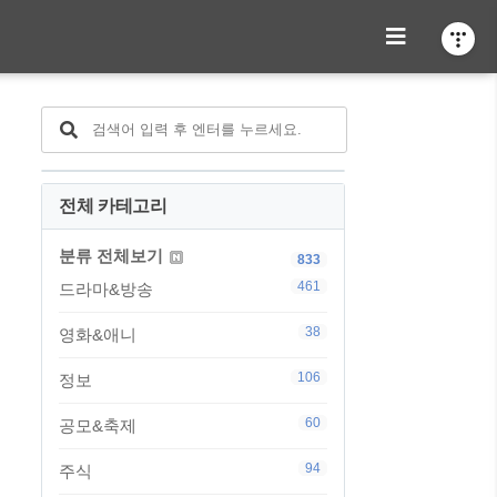
전체 카테고리
분류 전체보기
833
461
드라마&방송
38
영화&애니
106
정보
60
공모&축제
94
주식