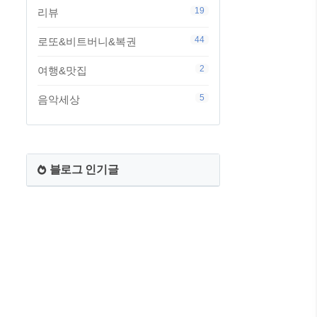
19
리뷰
44
로또&비트버니&복권
2
여행&맛집
5
음악세상
블로그 인기글