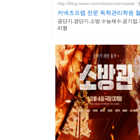
http://blog.naver.com/ulsanconectsplab
커넥츠프랩 전문 독학관리학원 
공단기.경단기.소방.수능재수.공기업
리형