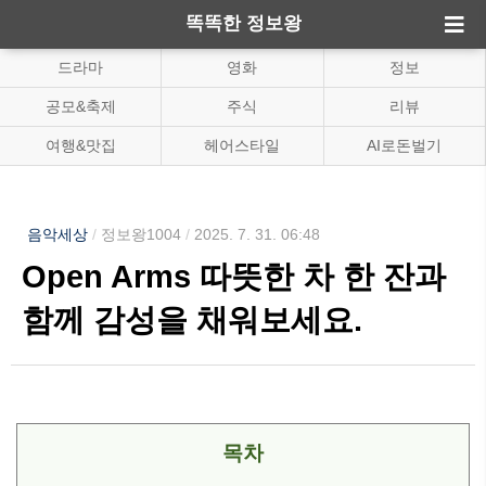
똑똑한 정보왕
드라마
영화
정보
공모&축제
주식
리뷰
여행&맛집
헤어스타일
AI로돈벌기
음악세상
/
정보왕1004
/
2025. 7. 31. 06:48
Open Arms 따뜻한 차 한 잔과
함께 감성을 채워보세요.
목차