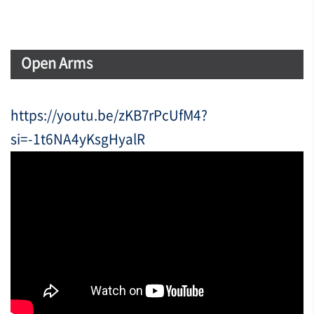
Open Arms
https://youtu.be/zKB7rPcUfM4?
si=-1t6NA4yKsgHyalR