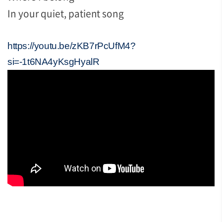
In your quiet, patient song
https://youtu.be/zKB7rPcUfM4?
si=-1t6NA4yKsgHyalR