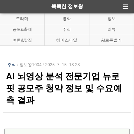
똑똑한 정보왕
드라마
영화
정보
공모&축제
주식
리뷰
여행&맛집
헤어스타일
AI로돈벌기
주식
/
정보왕1004
/
2025. 7. 15. 13:28
AI 뇌영상 분석 전문기업 뉴로
핏 공모주 청약 정보 및 수요예
측 결과