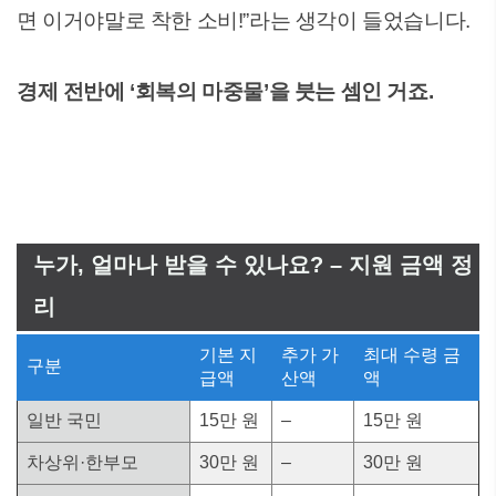
면 이거야말로 착한 소비!”라는 생각이 들었습니다.
경제 전반에 ‘회복의 마중물’을 붓는 셈인 거죠.
누가, 얼마나 받을 수 있나요? – 지원 금액 정
리
기본 지
추가 가
최대 수령 금
구분
급액
산액
액
일반 국민
15만 원
–
15만 원
차상위·한부모
30만 원
–
30만 원