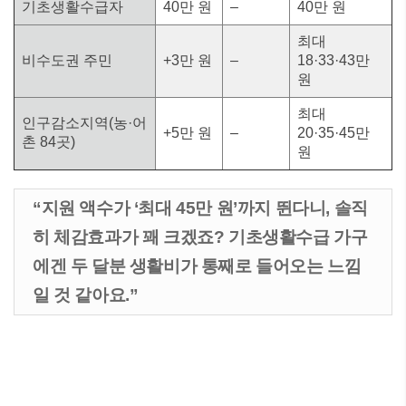
기초생활수급자
40만 원
–
40만 원
최대
비수도권 주민
+3만 원
–
18·33·43만
원
최대
인구감소지역(농·어
+5만 원
–
20·35·45만
촌 84곳)
원
“지원 액수가 ‘최대 45만 원’까지 뛴다니, 솔직
히 체감효과가 꽤 크겠죠? 기초생활수급 가구
에겐 두 달분 생활비가 통째로 들어오는 느낌
일 것 같아요.”