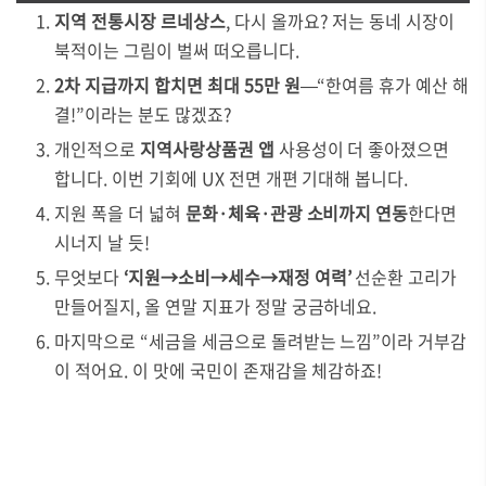
지역 전통시장 르네상스
, 다시 올까요? 저는 동네 시장이
북적이는 그림이 벌써 떠오릅니다.
2차 지급까지 합치면 최대 55만 원
—“한여름 휴가 예산 해
결!”이라는 분도 많겠죠?
개인적으로
지역사랑상품권 앱
사용성이 더 좋아졌으면
합니다. 이번 기회에 UX 전면 개편 기대해 봅니다.
지원 폭을 더 넓혀
문화·체육·관광 소비까지 연동
한다면
시너지 날 듯!
무엇보다
‘지원→소비→세수→재정 여력’
선순환 고리가
만들어질지, 올 연말 지표가 정말 궁금하네요.
마지막으로 “세금을 세금으로 돌려받는 느낌”이라 거부감
이 적어요. 이 맛에 국민이 존재감을 체감하죠!