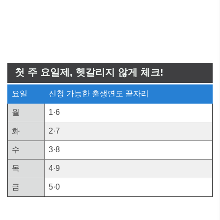
첫 주 요일제, 헷갈리지 않게 체크!
요일
신청 가능한 출생연도 끝자리
월
1·6
화
2·7
수
3·8
목
4·9
금
5·0