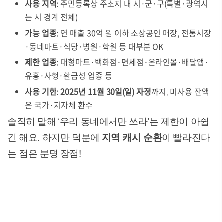
사용 지역
: 주민등록상 주소지 내 시·군·구(특별·광역시
는 시 경계 전체)
가능 업종
: 연 매출 30억 원 이하 소상공인 매장, 전통시장
·동네마트·식당·병원·학원 등 대부분 OK
제한 업종
: 대형마트·백화점·면세점·온라인몰·배달앱·
유흥·사행·환금성 업종 등
사용 기한
:
2025년 11월 30일(일) 자정
까지, 미사용 잔액
은 국가·지자체 환수
솔직히 말해 ‘우리 동네에서만 쓰라’는 제한이 아쉽
긴 해요. 하지만 덕분에
지역 캐시 순환
이 빨라진다
는 점은 분명 장점!