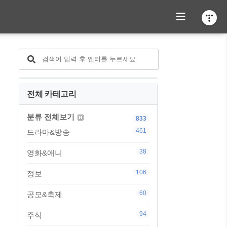
전체 카테고리
분류 전체보기
833
461
드라마&방송
38
영화&애니
106
정보
60
공모&축제
94
주식