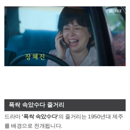
폭싹 속았수다 줄거리
드라마
'폭싹 속았수다'
의 줄거리는 1950년대 제주
를 배경으로 전개됩니다.