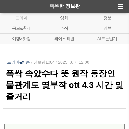
똑똑한 정보왕
드라마
영화
정보
공모&축제
주식
리뷰
여행&맛집
헤어스타일
AI로돈벌기
드라마&방송
/
정보왕1004
/
2025. 3. 7. 12:00
폭싹 속았수다 뜻 원작 등장인
물관계도 몇부작 ott 4.3 시간 및
줄거리