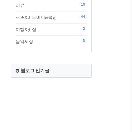
19
리뷰
44
로또&비트버니&복권
2
여행&맛집
5
음악세상
블로그 인기글