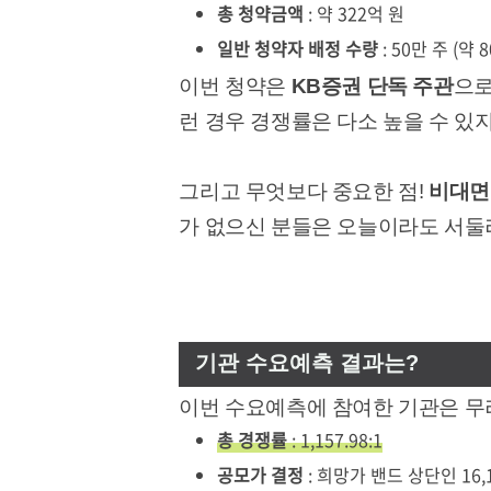
총 청약금액
: 약 322억 원
일반 청약자 배정 수량
: 50만 주 (약 8
이번 청약은
KB증권 단독 주관
으로
런 경우 경쟁률은 다소 높을 수 있
그리고 무엇보다 중요한 점!
비대면
가 없으신 분들은 오늘이라도 서둘
기관 수요예측 결과는?
이번 수요예측에 참여한 기관은 무려
총 경쟁률
: 1,157.98:1
공모가 결정
: 희망가 밴드 상단인 16,