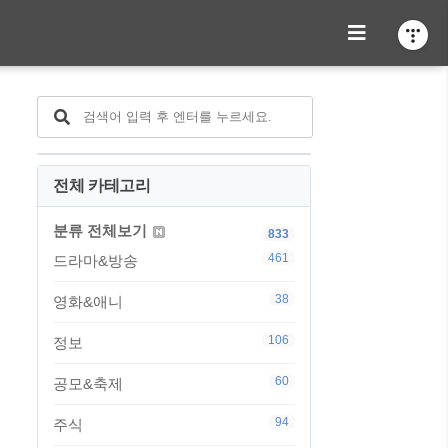
전체 카테고리
분류 전체보기
833
461
드라마&방송
38
영화&애니
106
정보
60
공모&축제
94
주식