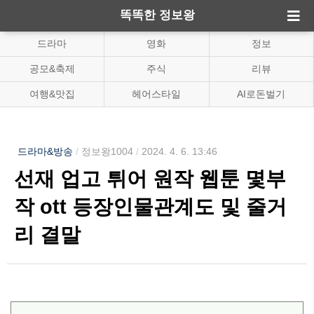
똑똑한 정보왕
드라마
영화
정보
공모&축제
주식
리뷰
여행&맛집
헤어스타일
AI로돈벌기
드라마&방송
/
정보왕1004
/
2024. 4. 6. 13:46
선재 업고 튀어 원작 웹툰 몇부
작 ott 등장인물관계도 및 줄거
리 결말