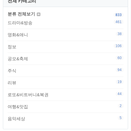
전체 카테고리
분류 전체보기
833
461
드라마&방송
38
영화&애니
106
정보
60
공모&축제
94
주식
19
리뷰
44
로또&비트버니&복권
2
여행&맛집
5
음악세상