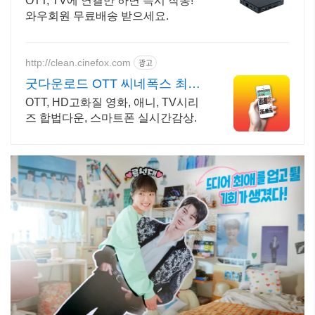
OTT, TV에 연결만 하면 즉시 작동!
와우회원 무료배송 받으세요.
http://clean.cinefox.com
광고
굿다운로드 OTT 씨네폭스 최대
3만원+10%추가적립
OTT, HD고화질 영화, 애니, TV시리
즈 합법다운, 스마트폰 실시간감상.