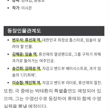
감독
: 김태엽, 윤종호
작가
: 이시은
등장인물관계도
변우석: 류선재 역.
대한민국 최정상 톱스타로, 임솔이 살
려야 할 인물.
김혜윤: 임솔 역.
류선재의 열성팬으로, 그를 구하기 위해
과거로 돌아가는 여주인공.
송건희: 김태성 역.
자감고 밴드부 베이시스트로, 과거 임
솔의 '(구)최애'.
이승협: 백인혁 역.
자감고 밴드부 리더로, 류선재의 절친.
또한, 극 중에는 박태환의 특별출연도 예정되어 있
으며, 그는 수영선수로 등장하여 류재와 함께 수영
실력을 뽐낼 예정이다.