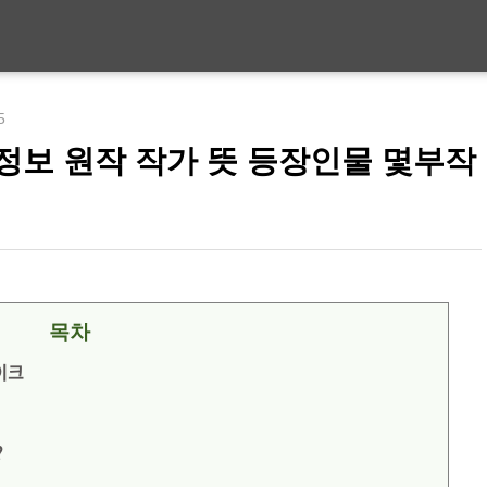
5
정보 원작 작가 뜻 등장인물 몇부작
목차
이크
?