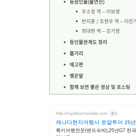
등장인물(출연진)
우소정 역 – 이보영
반지훈 / 조현우 역 – 이민
최대현 역 – 강기영
등인물관계도 정리
줄거리
예고편
맺은말
함께 보면 좋은 영상 및 포스팅
http://royaltourcanada.com
광고
캐나다현지여행사 로얄투어 25년
록키여행전문(밴프숙박),25년G7 