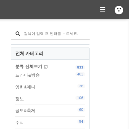
전체 카테고리
분류 전체보기
833
461
드라마&방송
38
영화&애니
106
정보
60
공모&축제
94
주식