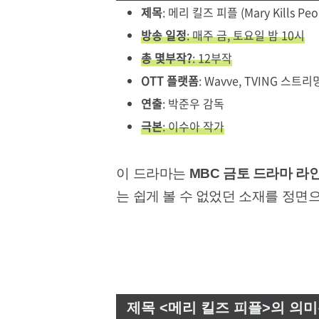
제목
: 메리 킬즈 피플 (Mary Kills Peo
방송 일정
: 매주 금, 토요일 밤 10시
총 몇부작?
: 12부작
OTT 플랫폼
: Wavve, TVING 스트
연출
: 박준우 감독
극본
: 이수아 작가
이 드라마는
MBC 금토 드라마 라
는 쉽게 볼 수 없었던 소재를 정면
제목 <메리 킬즈 피플>의 의미