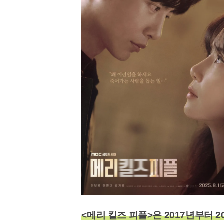
<메리 킬즈 피플>은 2017년부터