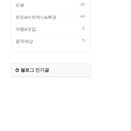
19
리뷰
44
로또&비트버니&복권
2
여행&맛집
5
음악세상
블로그 인기글