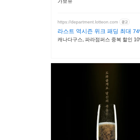
가보유
https://department.lotteon.com
광고
라스트 역시즌 위크 패딩 최대 74
캐나다구스, 파라점퍼스 중복 할인 10%