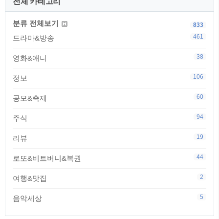
전체 카테고리
분류 전체보기
833
461
드라마&방송
38
영화&애니
106
정보
60
공모&축제
94
주식
19
리뷰
44
로또&비트버니&복권
2
여행&맛집
5
음악세상