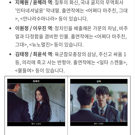
지혜원 / 윤혜라 역
: 질투의 화신, 국내 굴지의 무역회사
'인터네셔널윤' 막내딸. 출연작에는 <어쩌다 마주친, 그대
>, <안나라수마나라> 등이 있습니다.
이원정 / 이우진 역
: 정치인을 배출해온 가문의 차남, 비주
얼과 다정함을 겸비한 인물. 출연작에는 <어쩌다 마주친,
그대>, <뉴노멀진> 등이 있습니다.
김태정 / 최윤석 역
: 육군참모총장의 삼남, 주신고 싸움 1
등, 의리에 죽고 사는 반항아. 출연작에는 <일타 스캔들>,
<물들여> 등이 있습니다.