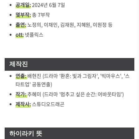
공개일:
2024년 6월 7일
몇부작:
총 7부작
출연:
노정의, 이채민, 김재원, 지혜원, 이원정 등
ott:
넷플릭스
제작진
연출:
배현진 (드라마 '환혼: 빛과 그림자', '빅마우스', '스
타트업' 공동연출)
작가:
추혜미 (드라마 '멈추고 싶은 순간: 어바웃타임')
제작사:
스튜디오드래곤
하이라키 뜻