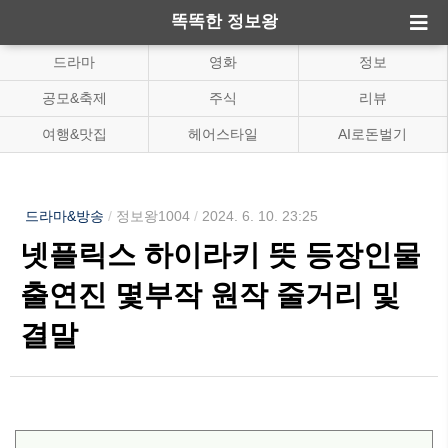
똑똑한 정보왕
드라마
영화
정보
공모&축제
주식
리뷰
여행&맛집
헤어스타일
AI로돈벌기
드라마&방송
/
정보왕1004
/
2024. 6. 10. 23:25
넷플릭스 하이라키 뜻 등장인물
출연진 몇부작 원작 줄거리 및
결말