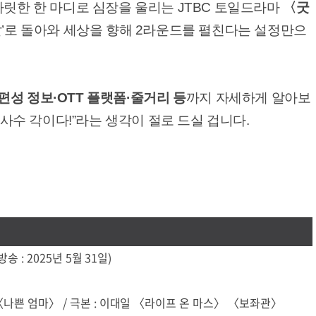
 짜릿한 한 마디로 심장을 울리는 JTBC 토일드라마
〈굿
경찰’로 돌아와 세상을 향해 2라운드를 펼친다는 설정만으
성 정보·OTT 플랫폼·줄거리 등
까지 자세하게 알아보
방 사수 각이다!”라는 생각이 절로 드실 겁니다.
방송 : 2025년 5월 31일)
 〈나쁜 엄마〉 / 극본 : 이대일 〈라이프 온 마스〉 〈보좌관〉