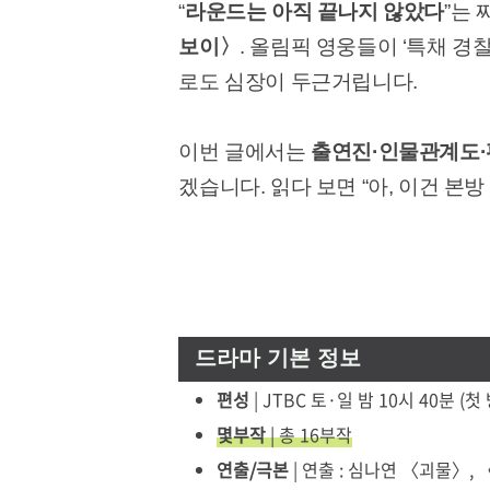
“
라운드는 아직 끝나지 않았다
”는
보이〉
. 올림픽 영웅들이 ‘특채 
로도 심장이 두근거립니다.
이번 글에서는
출연진·인물관계도·편
겠습니다. 읽다 보면 “아, 이건 본
드라마 기본 정보
편성
| JTBC 토·일 밤 10시 40분 (첫 
몇부작
| 총 16부작
연출/극본
| 연출 : 심나연 〈괴물〉,