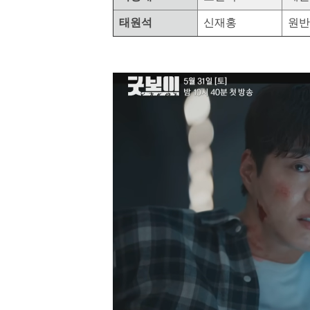
태원석
신재홍
원반