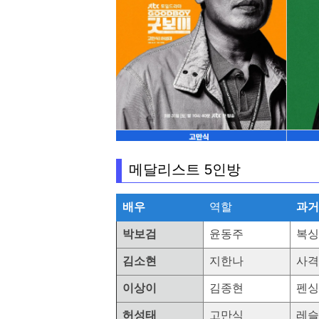
메달리스트 5인방
배우
역할
과거
박보검
윤동주
복싱
김소현
지한나
사격
이상이
김종현
펜싱
허성태
고만식
레슬