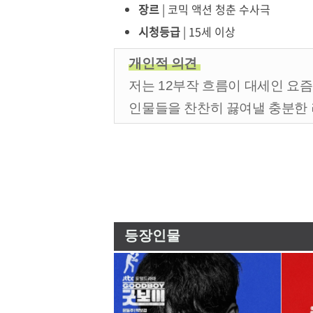
장르
| 코믹 액션 청춘 수사극
시청등급
| 15세 이상
개인적 의견
저는 12부작 흐름이 대세인 요즘
인물들을 찬찬히 끓여낼 충분한
등장인물