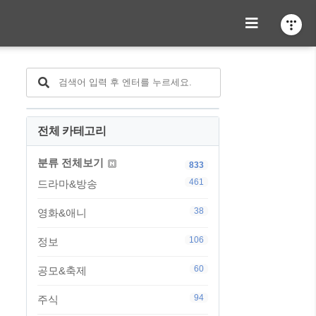
전체 카테고리
분류 전체보기
833
461
드라마&방송
38
영화&애니
106
정보
60
공모&축제
94
주식