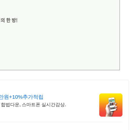
의 한 방!
3만원+10%추가적립
리즈 합법다운, 스마트폰 실시간감상.