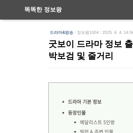
똑똑한 정보왕
드라마&방송
/
정보왕1004
/
2025. 6. 4. 14:5
굿보이 드라마 정보 출
박보검 및 줄거리
드라마 기본 정보
등장인물
메달리스트 5인방
빌런 & 주변 인물