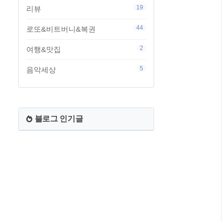
19
리뷰
44
로또&비트버니&복권
2
여행&맛집
5
음악세상
블로그 인기글