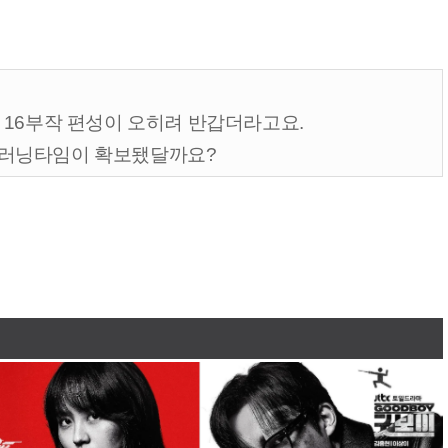
 16부작 편성이 오히려 반갑더라고요.
 러닝타임이 확보됐달까요?