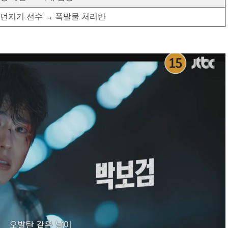
던지기 선수 → 폭발물 처리반