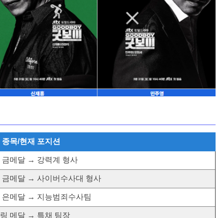
 종목/현재 포지션
 금메달 → 강력계 형사
 금메달 → 사이버수사대 형사
 은메달 → 지능범죄수사팀
링 메달 → 특채 팀장