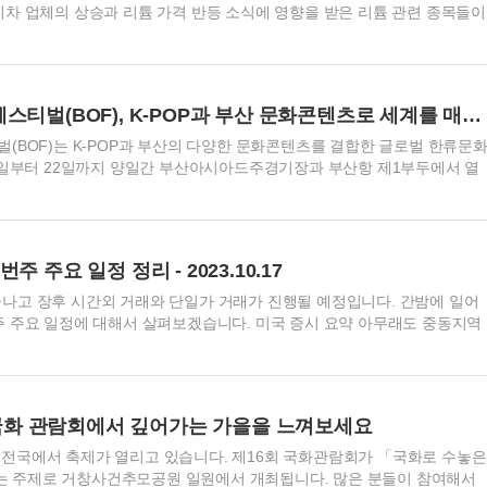
기차 업체의 상승과 리튬 가격 반등 소식에 영향을 받은 리튬 관련 종목들이
병원의 중입자 치료기 가동 예정 소식에 관련된 종목들도 상승하였으며,
전쟁 및 테러 테마에 대한 관심으로 인해 해당 분야의 종목들도 급등하였
 수 없는 종목들도 있지만 전반적으로 전기차 산업과 관련된 업체들의 상승
니다.그러면, 2023년 10월 17일, 국내 주식 시장에서 가장 높은 상승률을
2023 부산원아시아페스티벌(BOF), K-POP과 부산 문화콘텐츠로 세계를 매료시킬 예정
니다. 국내 증시 상승률 TOP15 종목 2023년 10월 17일, 주..
벌(BOF)는 K-POP과 부산의 다양한 문화콘텐츠를 결합한 글로벌 한류문
21일부터 22일까지 양일간 부산아시아드주경기장과 부산항 제1부두에서 열
하는 분들이라면 부산원아시아페스티벌(BOF) 참여해서 즐거운 축제를 즐겨
시아페스티벌(BOF) 개요 기간과 장소 2023. 10. 21.(토) ∼ 10. 22.(일)
산항 제1부두 내용과 컨셉 K-POP콘서트, 파크콘서트, 부대행사(B-뷰티,
F홀릭, Busan홀릭 K-POP 콘서트 일시 및 장소 2023. 10. 21.(토)
주 주요 일정 정리 - 2023.10.17
부산아시아드주경기장 내용 글로벌 한류 ..
시가 끝나고 장후 시간외 거래와 단일가 거래가 진행될 예정입니다. 간밤에 일어
주 주요 일정에 대해서 살펴보겠습니다. 미국 증시 요약 아무래도 중동지역
 이슈입니다.미국과 국제사회가 확전 방지를 위한 외교적 노력을 지속적
채금리 상승 긍정적인 측면에서 국채 수익률이 상승하였으나, 엠파이어 제
떨어지면서 그 상승 폭은 제한되었습니다. 유가는 하락하고 천연가스는안정
유 산업에 대한 제재를 완화할 것이라는 기대감이 커지면서 유가가 하락
화 관람회에서 깊어가는 가을을 느껴보세요
세를 나타냈습니다. 연준인사 발언과 중국 증시 등 이날 Fed 하커는 '연준
 ..
전국에서 축제가 열리고 있습니다. 제16회 국화관람회가 「국화로 수놓은
 주제로 거창사건추모공원 일원에서 개최됩니다. 많은 분들이 참여해서