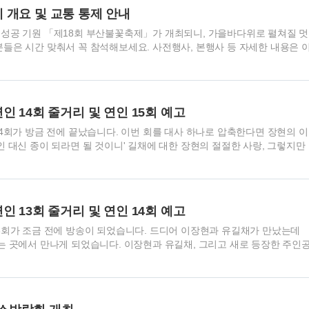
해 알아볼까요? Apple 정품 아이폰 15 Pro 자급제 COUPANG
 개요 및 교통 통제 안내
폰 15 Pro 자급제의 화면과 디자인..
 성공 기원 「제18회 부산불꽃축제」가 개최되니, 가을바다위로 펼쳐질 멋
분들은 시간 맞춰서 꼭 참석해보세요. 사전행사, 본행사 등 자세한 내용은 
부산불꽃축제로 2030 부산세계박람회 유치 의사를 세계에 알리다 부산불
회 유치 의사를 세계에 알리다. 2030 부산세계박람회 유치 결정을 앞두고,
 피날레를 장식하며 세계에 자신감을 보여주고 있습니다.
18회 부산불꽃축제 일시 - 2023. 11. 4.(토) 14:00 ~ 21:00, 본행사 불꽃축제는
인 14회 줄거리 및 연인 15회 예고
- 광안리해수욕장, 이기대, 동백섬 일원 내용 - 사전행사(불꽃 토크..
14회가 방금 전에 끝났습니다. 이번 회를 대사 하나로 압축한다면 장현의 이
인 대신 종이 되라면 될 것이니' 길채에 대한 장현의 절절한 사랑, 그렇지만
길채, 그 사랑을 부숴버리고 장현을 쟁취하고자 하는 각화. 각화는 마치 불
 사이를 수단과 방법을 가리지 않고 파고드네요. 그러면, 오늘 방영된 14
거리에 대해 살펴보겠습니다. 드라마 연인 파트 2 개요 드라마 소개 드라
맨스 감동드라마 방송시간 MBC에서 금요일과 토요일 오후9시 50분 방영
인 13회 줄거리 및 연인 14회 예고
)~2023.9.2.(토) 파트2 10부작, 2023.10.13.(금)~..
13회가 조금 전에 방송이 되었습니다. 드디어 이장현과 유길채가 만났는데
되는 곳에서 만나게 되었습니다. 이장현과 유길채, 그리고 새로 등장한 주인
회가 어떤 스토리였는지 줄거리에 대해 살펴보겠습니다. 드라마 연인 파트2
연인은 역사드라마, 로맨스 감동드라마 방송시간 MBC에서 금요일과 토요
부작, 2023.8.4.(금)~2023.9.2.(토) 파트2 10부작, 2023.10.13.
토) 출연 주요 인물은 남궁민,안은진,이학주,이다인 연인13회 - 운명을 거스르는 만