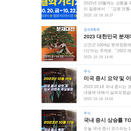
다. 하지만 이들 간에 ..
2023년 10월에는 강릉
리 일원에서 「 "강원 전통
최합니다. 볼거리, 마실거
2023. 10. 19. 16:27
보겠습니다. 강릉월화거리 
와 장소는? ‘23.10.20.(
공모&축제
래장터 등 부스 70개소, 
2023 대한민국 분
‘23.10.20.(금) ~ 21.(토)
신안군 1004섬 분재정원에서
다)"라는 주제로 『202
신 분들은 방문해보시면 좋을
2023. 10. 19. 14:45
11. 2.(목) ~ 11. 12.
국 분재대전 개최 장소 10
주식
상식, 축사 등 분재전시: 
미국 증시 요약 및 이번
재 판매 구 분 장 소 내 용 
2023.10.18 국내 증
내용에 대해서 살펴보겠습니
국채 경매의 약세로 인해 
2023. 10. 18. 18:03
치 상회로 국채금리가 상
의 실적이 컨센을 상회하면
주식
이 중동 사태 확전을 막을
국내 증시 상승률 TOP1
다. 그러나 병원 공격으로
니다. 에너지, 소재, 금융 ..
오늘 국내 증시 코스피는 1.2