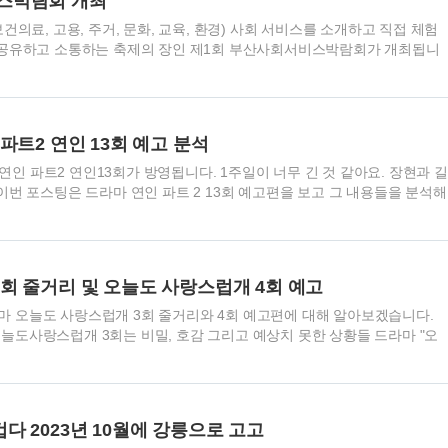
스박람회 개최
 드라마 '연인 파트 2' 제13회는 기다리고 기다리던..
보건의료, 고용, 주거, 문화, 교육, 환경) 사회 서비스를 소개하고 직접 체험
 공유하고 소통하는 축제의 장인 제1회 부산사회서비스박람회가 개최됩니
 내용을 참고해주세요. 부산사회서비스박람회 개요 제1회 부산사회서비스
맞는 사회서비스”) 일정과 장소는? 2023.11.3.(금) ~ 11.4.(토), BEXCO
람회 내용 개막식, 시만공모사업 전달식, 통합돌봄 사례발표 등, 전시부스 운영
대행사 등 사회서비스7대 분야란? 복지, 보건의료, 고용, 주거, 문화, 교육,
파트2 연인 13회 예고 분석
 15:20) - 식전 축하 공연(아카펠라 공연, ..
마 연인 파트2 연인13회가 방영됩니다. 1주일이 너무 긴 것 같아요. 장현과 길
이번 포스팅은 드라마 연인 파트 2 13회 예고편을 보고 그 내용들을 분석해
전체 줄거리 드라마 소개 드라마 연인은 역사드라마, 로맨스 감동드라마 방
 오후9시 50분 방영 파트1 10부작, 2023.8.4.(금)~2023.9.2.(토) 파
3.(금)~2023.11.11.(토) 출연 드라마 '연인'에는 다음과 같은 배우들이 출연중
안은진 : 유길채 역 이학주 : 남연준 역 이다인 : 경은애 역 김윤우 : 량음 역
회 줄거리 및 오늘도 사랑스럽개 4회 예고
 많은 배우들이 다양..
 오늘도 사랑스럽개 3회 줄거리와 4회 예고편에 대해 알아보겠습니다.
늘도사랑스럽개 3회는 비밀, 호감 그리고 예상치 못한 상황들 드라마 "오
비밀, 호감 그리고 예상치 못한 상황들" 이라고 제목을 지어봤습니다. 그러
니다. 1. 해나와 율이, 그리고 진서원 선생님의 복잡한 관계 드라마 "오늘
주요 캐릭터인 해나와 최율, 그리고 진서원 간의 관계가 더욱 깊어지는 회차
생님의 조카로, 엄마가 호주에 있을 동안 서원 선생님이 맡아주고 있었습니
다 2023년 10월에 강릉으로 고고
 율이는 서로의 비밀을 알게 되었으며, 이를 통해 두 사람은 더욱 가까워집