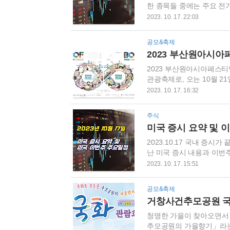
한 종목들 중에는 주요 전
많았습니다. 또한 세브란스
2023. 10. 17. 22:03
반도체 관련주와 방위산업/
습니다. 상승한 이유를 알
공모&축제
세가 주를 이룬 것으로 보입
기록한 TOP15 종목을 소개합
2023 부산원아시아페스티
관광축제로, 오는 10월 
립니다. K-POP을 좋아
2023. 10. 17. 16:32
시길 바랍니다. 2023 부산원아
, 부산아시아드주경기장, 부
주식
푸드 등) / K-POP홀릭, BO
미국 증시 요약 및 이번
18:30~21:20 장소는 
2023.10.17 국내 증
난 미국 증시 내용과 이번
분쟁이 현재로서는 가장 큰
2023. 10. 17. 15:51
로 추진하고 있습니다. 국
조업 지수가 마이너스로 
공모&축제
세로 미국이 베네수엘라 석
거창사건추모공원 국
였고, 천연가스 가격은 안정
은 아마도 금리 인상을 끝냈을
청명한 가을이 찾아오면서 
추모공원의 가을향기」라는