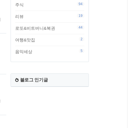
94
주식
19
리뷰
이
꽃
44
로또&비트버니&복권
2
여행&맛집
5
음악세상
블로그 인기글
공