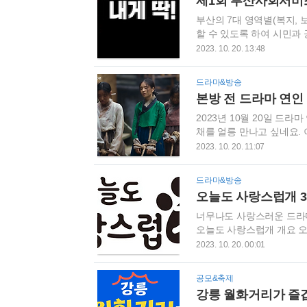
제1회 부산사회서비
남과 이별 연인13회 줄거리
부산의 7대 영역별(복지, 
할 수 있도록 하여 시민과
다. 관심있는 분들은 아래
2023. 10. 20. 13:48
박람회(“안녕한 부산, 내게 딱 
제2전시장 4 D, E홀 박
드라마&방송
(사회서비스 7대 분야), 부
본방 전 드라마 연인 
환경 개막식(1일차 15:00 ~
2023년 10월 20일 드라
채를 얼릉 만나고 싶네요. 
보겠습니다. 드라마 연인 
2023. 10. 20. 11:07
송시간 MBC에서 금요일과 토요일
트2 10부작, 2023.10.1
드라마&방송
입니다 남궁민 : 이장현 역 
오늘도 사랑스럽개 3
이청아 : 각화 역 그 외에도
너무나도 사랑스러운 드라마
오늘도 사랑스럽개 개요 오
늘도 사랑스럽게" 3회는 "
2023. 10. 20. 00:01
면 3회 줄거리를 살펴보겠습
도 사랑스럽개"의 3회는 
공모&축제
였습니다. 율이는 서원 선
강릉 월화거리가 즐겁
다. 이런 상황에서 해나와