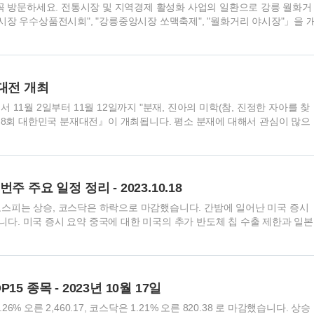
을 꼭 방문하세요. 전통시장 및 지역경제 활성화 사업의 일환으로 강릉 월화거
시장 우수상품전시회", "강릉중앙시장 쏘맥축제", "월화거리 야시장"」을 
리, 체험할 것이 넘쳐나는 강릉 안 갈 이유가 없겠죠? 지금부터 하나씩 살펴
개막식 정보 및 행사장 위치도 2023 강원 전통시장 우수상품 전시회 일시
금) ~ 22.(일) 10:00~21:00 / 월화거리(구한전 옆) 주요내용은? 홍보·전시·직거
공연·이벤트장 운영 등 2023 강릉중앙시장 쏘맥축제 일시와 장소는?
재대전 개최
 16:00 ~22:00 / 중앙·성남 시장 안 ..
 11월 2일부터 11월 12일까지 "분재, 진아의 미학(참, 진정한 자아를 찾
3 제8회 대한민국 분재대전』이 개최됩니다. 평소 분재에 대해서 관심이 많으
 것 같습니다. 2023 대한민국 분재대전 대한민국 분재대전 기간 2023.
(일) ※ 개막식: 11. 2.(목) 15:00 / 압해읍 1004섬 분재정원(다목적행사장) 대한민
04섬 분재정원 일원(압해읍 무지개길 330) 주요내용 개 막 식: 식전공연, 시
경연작품, 신안군특별전, 소품분재 페어 등 분재교실: 분재교육, 분재관련 자
주 주요 일정 정리 - 2023.10.18
비 고 분재대전 분재원 • 예..
시는 코스피는 상승, 코스닥은 하락으로 마감했습니다. 간밤에 일어난 미국 증시
다. 미국 증시 요약 중국에 대한 미국의 추가 반도체 칩 수출 제한과 일본
개장 전부터 반도체 주가에 악영향을 주었습니다. 이어진 소매판매의 예상
승했고, 증시는 하락 출발했습니다. 하지만 골드만삭스와 뱅크오브아메리카
서 금융주 전체를 끌어올렸습니다. 바이든의 이스라엘 방문과 외교적 노
 수 있다는 일부 낙관론이 나오면서 미국 증시는 다시 반등하기 시작했습니
5 종목 - 2023년 10월 17일
 인한 사망자 소식에 중동 사태가 다소 격앙되면서 증시는 다시 힘을 잃었습
6% 오른 2,460.17, 코스닥은 1.21% 오른 820.38 로 마감했습니다. 상승