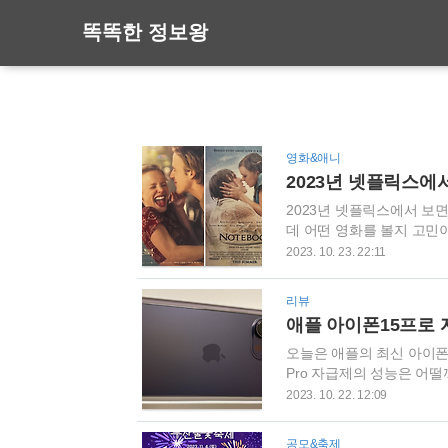
똑똑한 정보왕
영화&애니
2023년 넷플릭스에서
2023년 넷플릭스에서 보
데 어떤 영화를 볼지 고민
해보세요. 이번 포스팅에서
2023. 10. 23. 22:11
습니다. 2023년 넷플릭스
며, 라이언 고슬링과 레이
리뷰
소설을 바탕으로 하여, 사랑
애플 아이폰15프로 
즌에 걸쳐 진행되며, 두 
로맨스 영화의 대표..
오늘은 애플의 최신 아이폰 
Pro 자급제의 성능은 어떨까요?
선, 아이폰 15 Pro 자
2023. 10. 22. 12:09
킹을 할 때도 버벅임 없이 부
함께 오랫동안 사용해도 발
공모&축제