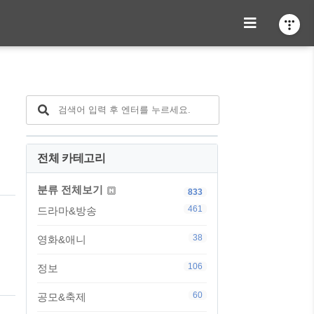
전체 카테고리
겠
분류 전체보기
833
461
드라마&방송
38
영화&애니
106
정보
60
공모&축제
강