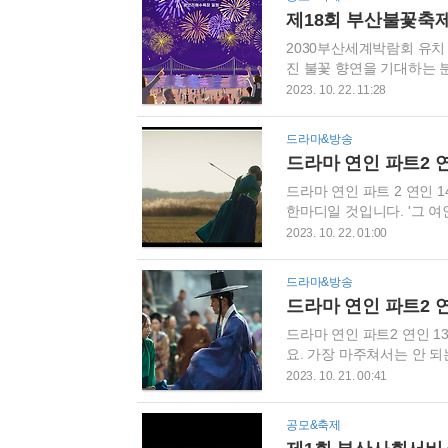
추합니다! 화면과 디자인에 대
제18회 부산불꽃축제
www.coupang.com 아이
2030부산세계박람회 유치
진 불꽃 향연을 기대하는 
전 포스팅을 참고하세요. 
2023. 10. 22. 11:28
축제로 2030 부산세계박람
부산은 그간의 유치 노력의
드라마&방송
info.updokorea.com 제
드라마 연인 파트2 연
20:00 시작합니다. 장소 
드라마 연인 파트 2 연인 
한마디일 것입니다. '그 여
그 사랑을 받아줄 수 없는 
2023. 10. 22. 01:00
도저와 같네요. 장현과 길채
회가 어떤 스토리였는지 줄
드라마&방송
마 연인은 역사드라마, 로
드라마 연인 파트2 연
파트1 10부작, 2023.8.4.(금
드라마 연인 파트2 연인 
요. 가장 마주쳐서는 안 
각화까지 오늘 방영된 13
2023. 10. 21. 00:41
개요 드라마 소개 드라마 
일 오후9시 50분 방영 파트1 10
공모&축제
(금)~2023.11.11.(