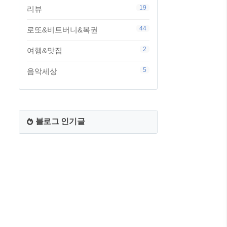
19
리뷰
44
로또&비트버니&복권
2
여행&맛집
5
음악세상
블로그 인기글