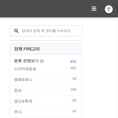
전체 카테고리
분류 전체보기
833
461
드라마&방송
38
영화&애니
106
정보
60
공모&축제
94
주식