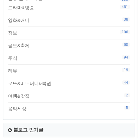
461
드라마&방송
38
영화&애니
106
정보
60
공모&축제
94
주식
19
리뷰
44
로또&비트버니&복권
2
여행&맛집
5
음악세상
블로그 인기글