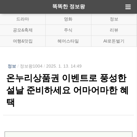
똑똑한 정보왕
드라마
영화
정보
공모&축제
주식
리뷰
여행&맛집
헤어스타일
AI로돈벌기
정보
/
정보왕1004
/
2025. 1. 13. 14:49
온누리상품권 이벤트로 풍성한
설날 준비하세요 어마어마한 혜
택