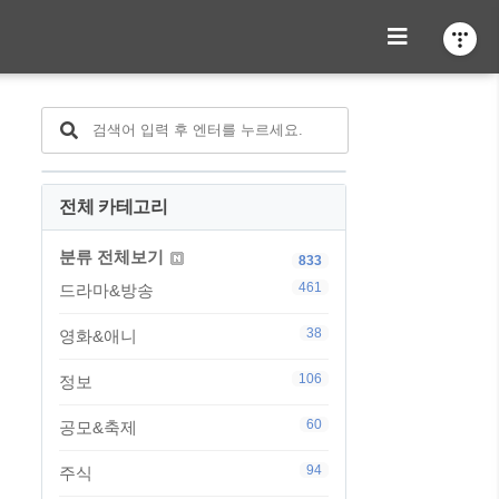
전체 카테고리
분류 전체보기
833
461
드라마&방송
38
영화&애니
106
정보
60
공모&축제
94
주식