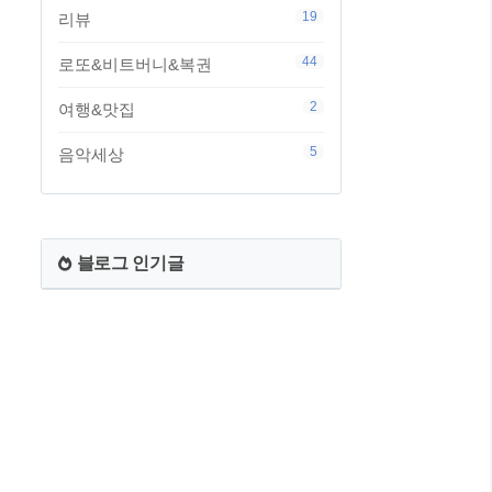
19
리뷰
44
로또&비트버니&복권
2
여행&맛집
5
음악세상
블로그 인기글