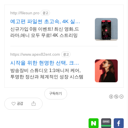
http://filesun.pro
광고
예고편 파일썬 초고속, 4K 실시
간 보기!
신규가입 0원 이벤트! 최신 영화,드
라마,애니 모두 무료! 4K 스트리밍
https://www.apex82ent.com
광고
시작을 위한 현명한 선택, 크리
에이터, BJ 상시 모집
방송장비 스튜디오 1:1매니저 케어,
투명한 정산과 체계적인 성장 시스템
구독하기
공감