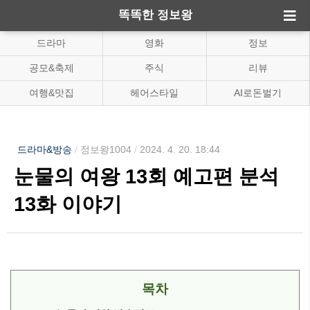
똑똑한 정보왕
드라마
영화
정보
공모&축제
주식
리뷰
여행&맛집
헤어스타일
AI로돈벌기
드라마&방송
/
정보왕1004
/
2024. 4. 20. 18:44
눈물의 여왕 13회 예고편 분석
13화 이야기
목차